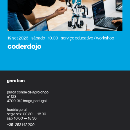
19 set 2026
sábado
10:00
serviço educativo / workshop
coderdojo
gnration
praça conde de agrolongo
n° 123
4700-312 braga, portugal
horário geral
seg a sex: 09:30 — 18:30
sáb: 10:00 — 18:30
+351 253 142 200