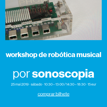
workshop de robótica musical
sonoscopia
por
25 mai 2019
sábado
10:30 – 13:00 / 14:30 – 18:30
15 eur
comprar bilhete