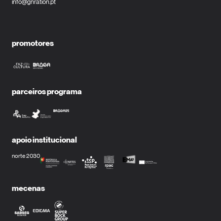
info@gnration.pt
promotores
parceiros programa
apoio institucional
norte 2030
mecenas