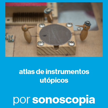
atlas de instrumentos
utópicos
sonoscopia
por