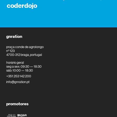
coderdojo
gnration
praça conde de agrolongo
n° 123
4700-312 braga, portugal
horário geral
seg a sex: 09:30 — 18:30
sáb: 10:00 — 18:30
+351 253 142 200
info@gnration.pt
promotores