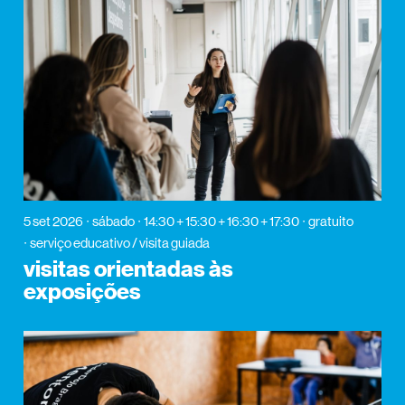
5 set 2026
sábado
14:30 + 15:30 + 16:30 + 17:30
gratuito
serviço educativo / visita guiada
visitas orientadas às
exposições