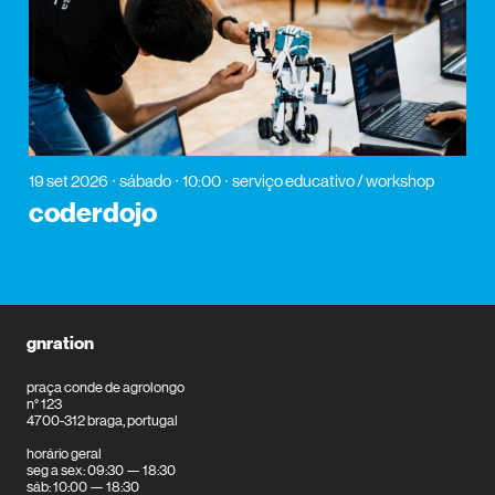
19 set 2026
sábado
10:00
serviço educativo / workshop
coderdojo
gnration
praça conde de agrolongo
n° 123
4700-312 braga, portugal
horário geral
seg a sex: 09:30 — 18:30
sáb: 10:00 — 18:30