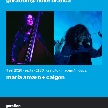
gnration @ noite branca
4 set 2026
sexta
21:30
gratuito
imagem / música
maria amaro + calgon
gnration