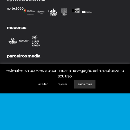
norte 2030
mecenas
parceiros media
este site usa cookies. ao continuar a navegação está a autorizar o
seu uso.
aceitar
rejeitar
saiba mais
receber newsletter?
nome
email