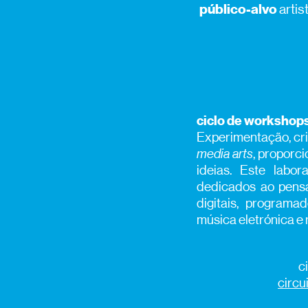
público-alvo
arti
ciclo de workshop
Experimentação, cria
media arts
, proporc
ideias. Este labo
dedicados ao pensam
digitais, programa
música eletrónica e 
c
circu