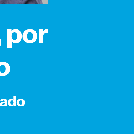
 por
o
çado