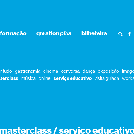
nformação
gnration
plus
bilheteira
r tudo
gastronomia
cinema
conversa
dança
exposição
imag
terclass
música
online
serviço educativo
visita guiada
work
masterclass / serviço educativ