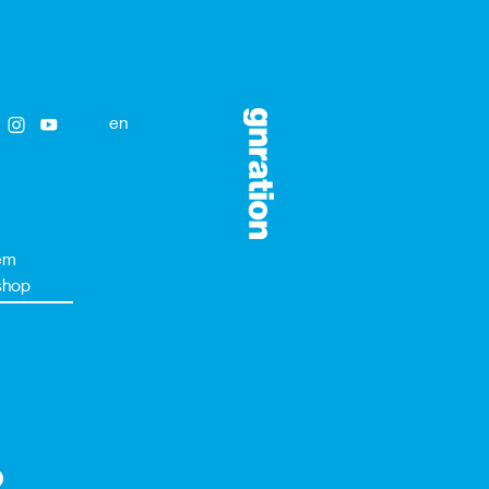
en
em
shop
o