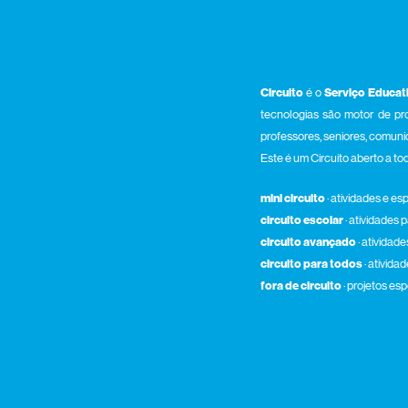
Circuito
é o
Serviço Educat
tecnologias são motor de pro
professores, seniores, comunid
Este é um Circuito aberto a t
mini circuito
· atividades e e
circuito escolar
· atividades
circuito avançado
· atividad
circuito para todos
· ativida
fora de circuito
· projetos esp