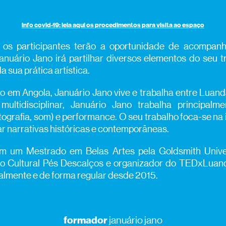
info covid-19: leia aqui os procedimentos para visita ao espaço
 os participantes terão a oportunidade de acompanh
Januário Jano irá partilhar diversos elementos do seu t
da sua prática artística.
ido em Angola, Januário Jano vive e trabalha entre Luand
ltidisciplinar, Januário Jano trabalha principalm
otografia, som) e performance. O seu trabalho foca-se na 
ar narrativas históricas e contemporâneas.
m um Mestrado em Belas Artes pela Goldsmith Unive
vo Cultural Pés Descalços e organizador do TEDxLua
almente e de forma regular desde 2015.
formador
januário jano