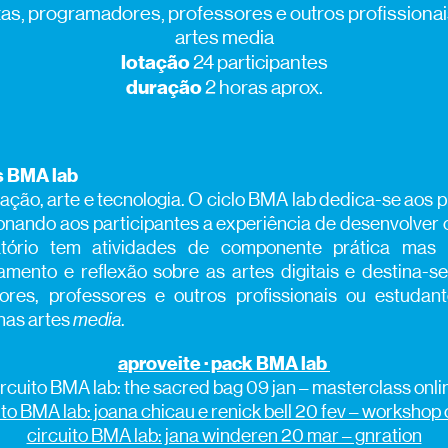
stas, programadores, professores e outros profissiona
artes media
lotação
24 participantes
duração
2 horas aprox.
s BMA lab
ção, arte e tecnologia. O ciclo BMA lab dedica-se aos p
ionando aos participantes a experiência de desenvolver 
ratório tem atividades de componente prática m
ento e reflexão sobre as artes digitais e destina-se
dores, professores e outros profissionais ou estudan
nas artes
media
.
aproveite · pack BMA lab
ircuito BMA lab: the sacred bag 09 jan – masterclass onli
ito BMA lab: joana chicau e renick bell 20 fev – workshop 
circuito BMA lab: jana winderen 20 mar – gnration