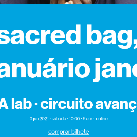
 sacred bag,
januário jan
 lab · circuito avan
9 jan 2021
sábado
10:00
5 eur
online
comprar bilhete