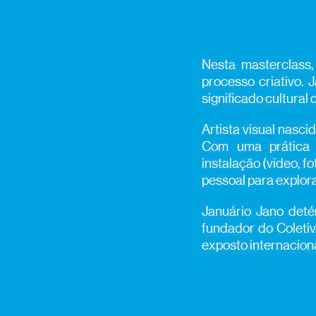
Nesta masterclass,
processo criativo. 
significado cultural 
Artista visual nasc
Com uma prática mu
instalação (vídeo, f
pessoal para explor
Januário Jano deté
fundador do Coleti
exposto internacion