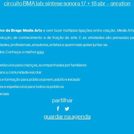
circuito BMA lab: síntese sonora 17 + 18 abr – gnration
ivo da Braga Media Art
s
e vem fazer múltiplas ligações entre criação,
Media Arts
dução, de conhecimento e de fruição da arte. E as atividades são pensadas para
ades, profissionais, amadores, artistas e quem mais quiser juntar-se.
odos. Conheça-o melhor
aqui
.
spetáculos para crianças, acompanhadas por familiares
 para a comunidade escolar
es e formação para públicos jovem, adulto e iniciado
des e espetáculos para todos os públicos
eciais
partilhar
guardar na agenda