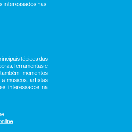
is interessados nas
rincipais tópicos das
obras, ferramentas e
as também momentos
 a músicos, artistas
tes interessados na
ne
online