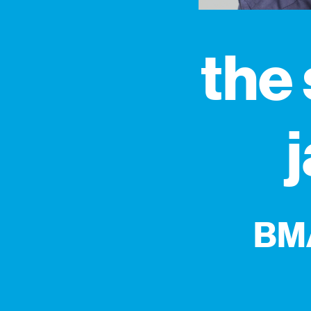
the
BMA