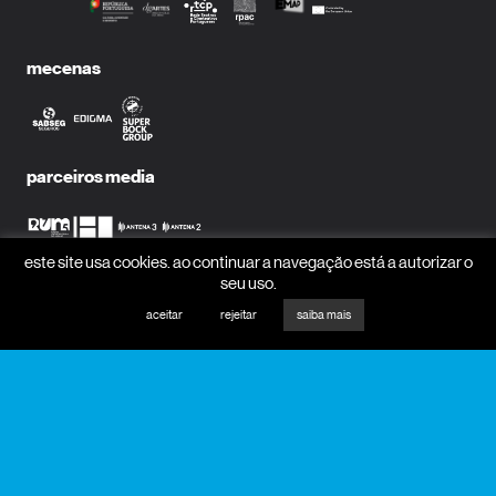
mecenas
parceiros media
este site usa cookies. ao continuar a navegação está a autorizar o
seu uso.
receber newsletter?
aceitar
rejeitar
saiba mais
nome
email
receber