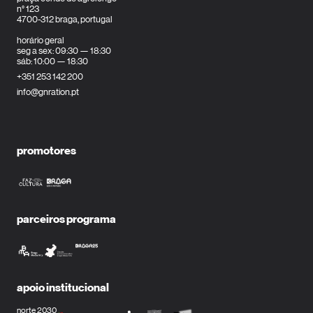
n° 123
4700-312 braga, portugal
horário geral
seg a sex: 09:30 — 18:30
sáb: 10:00 — 18:30
+351 253 142 200
info@gnration.pt
promotores
parceiros programa
apoio institucional
norte 2030