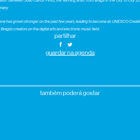
tion between João Carlos Pinto, the winning artist from Braga in the City to City 20
rmany.
scene has grown stronger on the past few years, leading to become an UNESCO Creative
aga’s creators on the digital arts and electronic music field.
partilhar
guardar na agenda
também poderá gostar