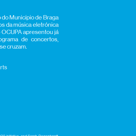
do Município de Braga
os da música eletrónica
, o OCUPA apresentou já
ograma de concertos,
 se cruzam.
rts