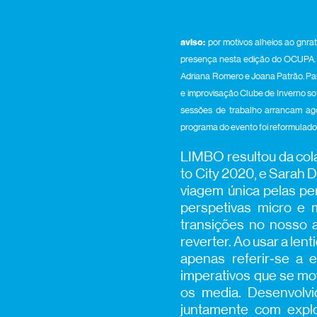
aviso:
por motivos alheios ao gnrat
presença nesta edição do OCUPA. E
Adriana Romero e Joana Patrão. Par
e improvisação Clube de Inverno sofr
sessões de trabalho arrancam ago
programa do evento foi reformulad
LIMBO resultou da cola
to City 2020, e Sarah
viagem única pelas pe
perspetivas micro e 
transições no nosso a
reverter. Ao usar a len
apenas referir‑se a
imperativos que se mo
os media. Desenvolvi
juntamente com explo