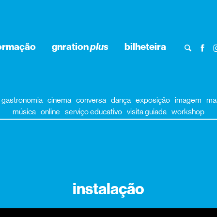
formação
gnration
plus
bilheteira
gastronomia
cinema
conversa
dança
exposição
imagem
ma
música
online
serviço educativo
visita guiada
workshop
instalação