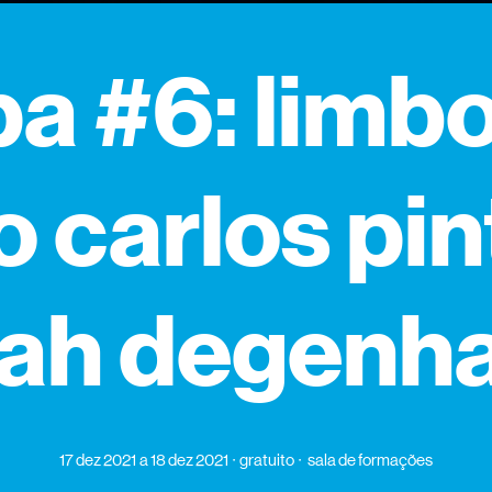
a #6: limbo
o carlos pin
rah degenha
17 dez 2021
a 18 dez 2021
gratuito
sala de formações