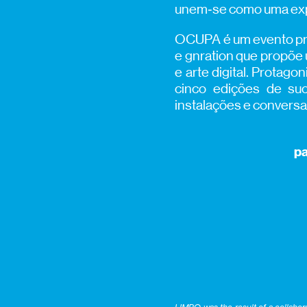
unem‑se como uma expe
OCUPA é um evento pr
e gnration que propõe 
e arte digital. Protag
cinco edições de su
instalações e conversas
pa