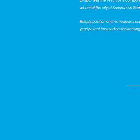
LIMBO was the result of a collabora
winner of the city of Karlsruhe in Ge
Braga’s position on the media arts 
yearly event focused on showcasing Br