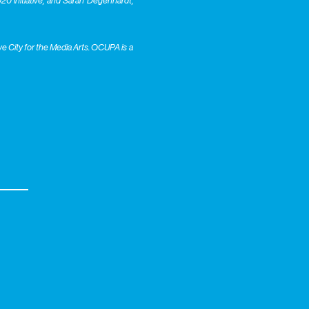
20 initiative, and Sarah Degenhardt,
 City for the Media Arts. OCUPA is a