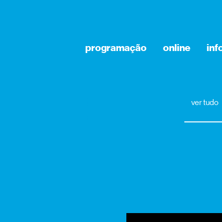
programação
online
in
ver tudo