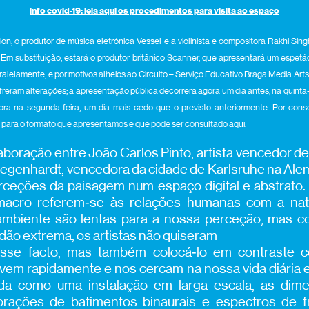
info covid-19: leia aqui os procedimentos para visita ao espaço
ion, o produtor de música eletrónica Vessel e a violinista e compositora Rakhi Si
m substituição, estará o produtor britânico Scanner, que apresentará um espet
alelamente, e por motivos alheios ao Circuito – Serviço Educativo Braga Media Ar
eram alterações; a apresentação pública decorrerá agora um dia antes, na quinta-fei
ra na segunda-feira, um dia mais cedo que o previsto anteriormente. Por co
o para o formato que apresentamos e que pode ser consultado
aqui
.
boração entre João Carlos Pinto, artista vencedor de B
 Degenhardt, vencedora da cidade de Karlsruhe na Ale
rceções da paisagem num espaço digital e abstrato. 
macro referem‑se às relações humanas com a nat
mbiente são lentas para a nossa perceção, mas co
tidão extrema, os artistas não quiseram
 esse facto, mas também colocá‑lo em contraste 
vem rapidamente e nos cercam na nossa vida diária 
da como uma instalação em larga escala, as dim
rações de batimentos binaurais e espectros de fr