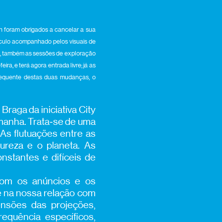
ngh foram obrigados a cancelar a sua
áculo acompanhado pelos visuais de
ts, também as sessões de exploração
ra, e terá agora entrada livre; já as
nsequente destas duas mudanças, o
raga da iniciativa City
manha. Trata‑se de uma
As flutuações entre as
ureza e o planeta. As
nstantes e difíceis de
com os anúncios e os
e na nossa relação com
ensões das projeções,
equência específicos,