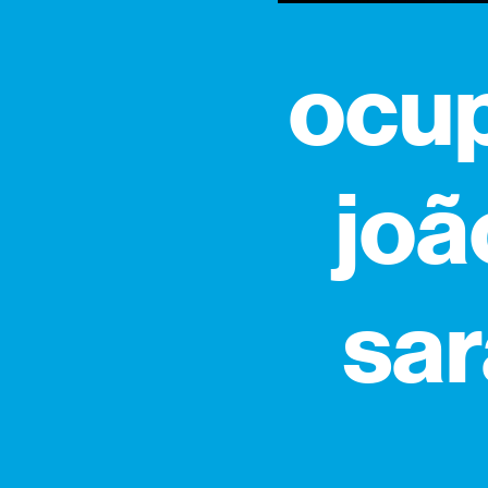
ocup
joã
sa