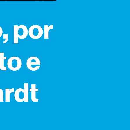
, por
to e
rdt