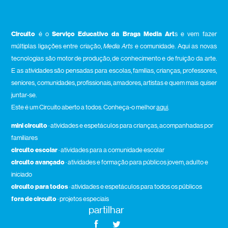
Circuito
é o
Serviço Educativo da Braga Media Art
s e vem fazer
múltiplas ligações entre criação,
Media Arts
e comunidade. Aqui as novas
tecnologias são motor de produção, de conhecimento e de fruição da arte.
E as atividades são pensadas para escolas, famílias, crianças, professores,
seniores, comunidades, profissionais, amadores, artistas e quem mais quiser
juntar-se.
Este é um Circuito aberto a todos. Conheça-o melhor
aqui
.
mini circuito
· atividades e espetáculos para crianças, acompanhadas por
familiares
circuito escolar
· atividades para a comunidade escolar
circuito avançado
· atividades e formação para públicos jovem, adulto e
iniciado
circuito para todos
· atividades e espetáculos para todos os públicos
fora de circuito
· projetos especiais
partilhar