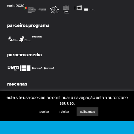
norte 2030
parceiros programa
parceiros media
mecenas
este site usa cookies. ao continuar a navegação está a autorizar o
seu uso.
aceitar
rejeitar
saiba mais
receber newsletter?
nome