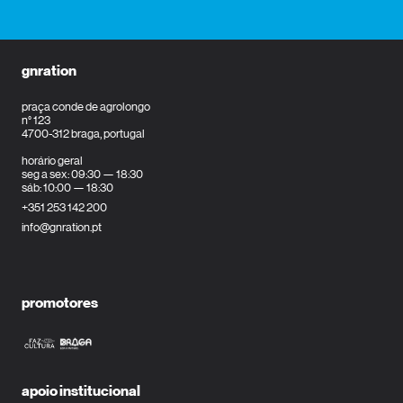
gnration
praça conde de agrolongo
n° 123
4700-312 braga, portugal
horário geral
seg a sex: 09:30 — 18:30
sáb: 10:00 — 18:30
+351 253 142 200
info@gnration.pt
promotores
apoio institucional