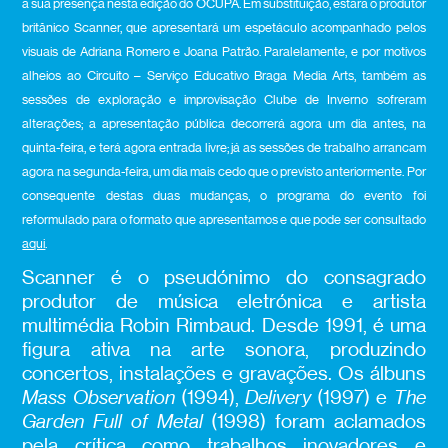
a sua presença nesta edição do OCUPA. Em substituição, estará o produtor
britânico Scanner, que apresentará um espetáculo acompanhado pelos
visuais de Adriana Romero e Joana Patrão. Paralelamente, e por motivos
alheios ao Circuito – Serviço Educativo Braga Media Arts, também as
sessões de exploração e improvisação Clube de Inverno sofreram
alterações; a apresentação pública decorrerá agora um dia antes, na
quinta-feira, e terá agora entrada livre; já as sessões de trabalho arrancam
agora na segunda-feira, um dia mais cedo que o previsto anteriormente. Por
consequente destas duas mudanças, o programa do evento foi
reformulado para o formato que apresentamos e que pode ser consultado
aqui
.
Scanner é o pseudónimo do consagrado
produtor de música eletrónica e artista
multimédia Robin Rimbaud. Desde 1991, é uma
figura ativa na arte sonora, produzindo
concertos, instalações e gravações. Os álbuns
Mass Observation
(1994),
Delivery
(1997) e
The
Garden Full of Metal
(1998) foram aclamados
pela crítica como trabalhos inovadores e