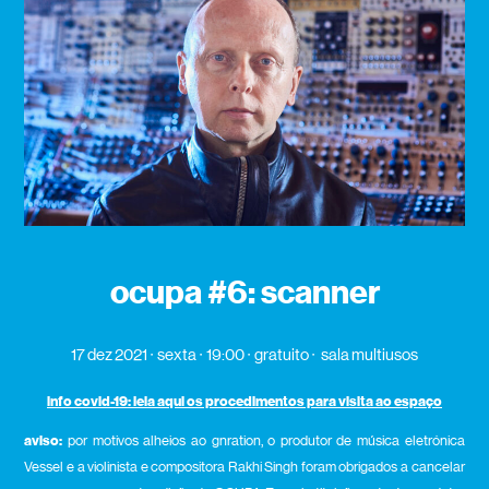
ocupa #6: scanner
17 dez 2021
sexta
19:00
gratuito
sala multiusos
info covid-19: leia aqui os procedimentos para visita ao espaço
aviso:
por motivos alheios ao gnration, o produtor de música eletrónica
Vessel e a violinista e compositora Rakhi Singh foram obrigados a cancelar