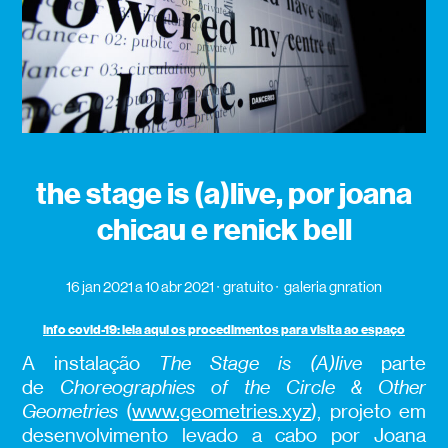
the stage is (a)live, por joana
chicau e renick bell
16 jan 2021
a 10 abr 2021
gratuito
galeria gnration
info covid-19: leia aqui os procedimentos para visita ao espaço
A instalação
The Stage is (A)live
parte
de
Choreographies of the Circle & Other
Geometries
(
www.geometries.xyz
), projeto em
desenvolvimento levado a cabo por Joana