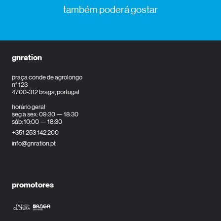
também poderá gostar
gnration
praça conde de agrolongo
n° 123
4700-312 braga, portugal
horário geral
seg a sex: 09:30 — 18:30
sáb: 10:00 — 18:30
+351 253 142 200
info@gnration.pt
promotores