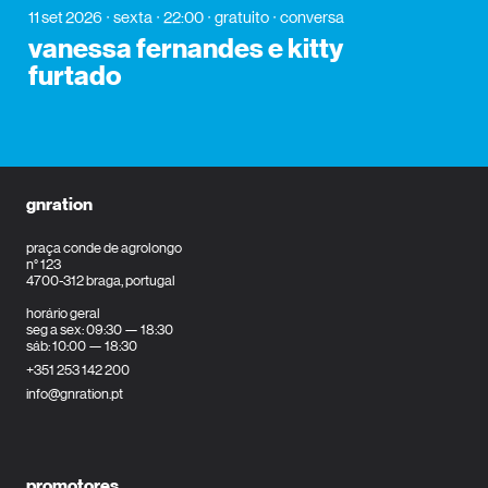
11 set 2026
sexta
22:00
gratuito
conversa
vanessa fernandes e kitty
furtado
gnration
praça conde de agrolongo
n° 123
4700-312 braga, portugal
horário geral
seg a sex: 09:30 — 18:30
sáb: 10:00 — 18:30
+351 253 142 200
info@gnration.pt
promotores