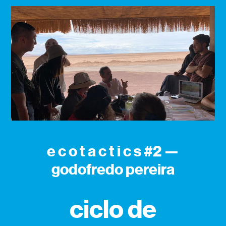
e c o t a c t i c s #2 —
godofredo pereira
ciclo de