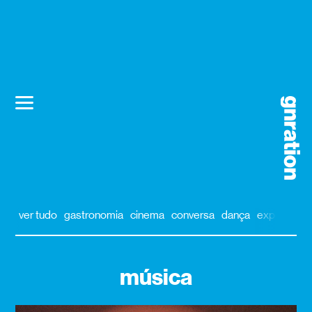
ver tudo
gastronomia
cinema
conversa
dança
exposição
música