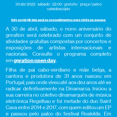
30 abr 2022
sábado
22:00
gratuito
praça / palco
caleidoscópio
info covid-19: leia aqui os procedimentos para visita ao espaço
A 30 de abril, sábado, o nono aniversário do
gnration será celebrado com um conjunto de
atividades gratuitas compostas por concertos e
exposições de artistas internacionais e
nacionais. Consulte o programa completo
gnration open day
em
.
Filha de pai cabo-verdiano e mãe belga, a
cantora e produtora de 31 anos nasceu em
Portugal, país onde viveu até aos dez anos até se
radicar definitivamente na Dinamarca. Iniciou a
sua carreira no coletivo dinamarquês de música
eletrónica Regelbau e foi metade do duo Saint
Cava entre 2014 e 2017, com quem editou um EP
e passou pelo palco do festival Roskilde. Em