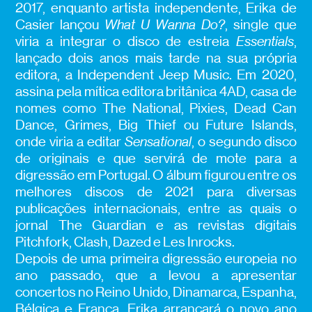
2017, enquanto artista independente, Erika de
Casier lançou
What U Wanna Do?
, single que
viria a integrar o disco de estreia
Essentials
,
lançado dois anos mais tarde na sua própria
editora, a Independent Jeep Music. Em 2020,
assina pela mítica editora britânica 4AD, casa de
nomes como The National, Pixies, Dead Can
Dance, Grimes, Big Thief ou Future Islands,
onde viria a editar
Sensational
, o segundo disco
de originais e que servirá de mote para a
digressão em Portugal. O álbum figurou entre os
melhores discos de 2021 para diversas
publicações internacionais, entre as quais o
jornal The Guardian e as revistas digitais
Pitchfork, Clash, Dazed e Les Inrocks.
Depois de uma primeira digressão europeia no
ano passado, que a levou a apresentar
concertos no Reino Unido, Dinamarca, Espanha,
Bélgica e França, Erika arrancará o novo ano