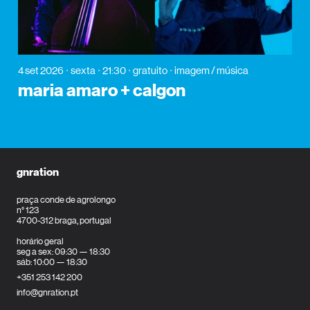
4 set 2026
sexta
21:30
gratuito
imagem / música
maria amaro + calgon
gnration
praça conde de agrolongo
n° 123
4700-312 braga, portugal
horário geral
seg a sex: 09:30 — 18:30
sáb: 10:00 — 18:30
+351 253 142 200
info@gnration.pt