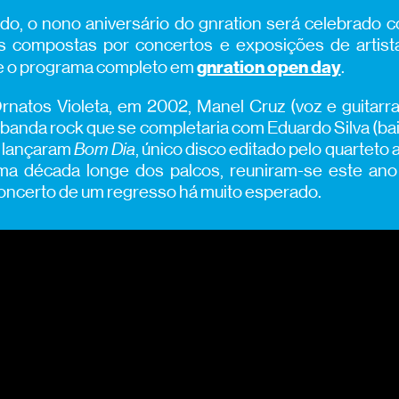
bado, o nono aniversário do gnration será celebrado
tas compostas por concertos e exposições de artista
gnration open day
te o programa completo em
.
rnatos Violeta, em 2002, Manel Cruz (voz e guitarra)
 banda rock que se completaria com Eduardo Silva (ba
, lançaram
Bom Dia
, único disco editado pelo quarteto 
ma década longe dos palcos, reuniram-se este an
oncerto de um regresso há muito esperado.