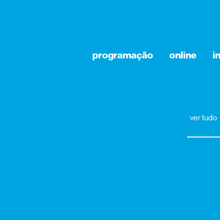
programação
online
i
ver tudo