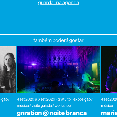
guardar na agenda
também poderá gostar
ição /
4 set 2026
a 6 set 2026
gratuito
exposição /
4 set 202
música / visita guiada / workshop
música
gnration @ noite branca
maria