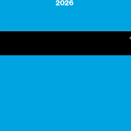
2026
gnration
praça conde de agrolongo
n° 123
4700-312 braga, portugal
horário geral
seg a sex: 09:30 — 18:30
sáb: 10:00 — 18:30
+351 253 142 200
info@gnration.pt
norte 2030