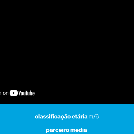
classificação etária
m/6
parceiro media