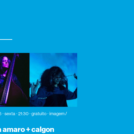
6
sexta
21:30
gratuito
imagem /
 amaro + calgon