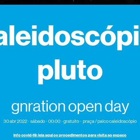
aleidoscópi
pluto
gnration open day
30 abr 2022
sábado
00:00
gratuito
praça / palco caleidoscópio
info covid-19: leia aqui os procedimentos para visita ao espaço