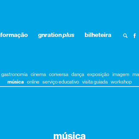
nformação
gnration
plus
bilheteira
gastronomia
cinema
conversa
dança
exposição
imagem
ma
música
online
serviço educativo
visita guiada
workshop
música