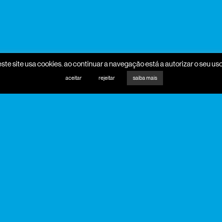
este site usa cookies. ao continuar a navegação está a autorizar o seu uso
aceitar
rejeitar
saiba mais
promotores
mecenas
parceiros programa
parceiros media
apoio institucional