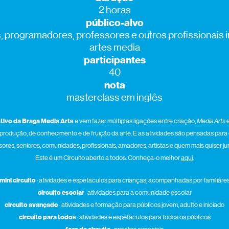
2 horas
público-alvo
s, programadores, professores e outros profissionais
artes media
participantes
40
nota
masterclass em inglês
tivo da Braga Media Art
s
e vem fazer múltiplas ligações entre criação,
Media Arts
e
produção, de conhecimento e de fruição da arte. E as atividades são pensadas para es
ores, seniores, comunidades, profissionais, amadores, artistas e quem mais quiser ju
Este é um Circuito aberto a todos. Conheça-o melhor
aqui
.
mini circuito
· atividades e espetáculos para crianças, acompanhadas por familiare
circuito escolar
· atividades para a comunidade escolar
circuito avançado
· atividades e formação para públicos jovem, adulto e iniciado
circuito para todos
· atividades e espetáculos para todos os públicos