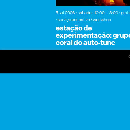
5 set 2026
sábado
10:00 – 13:00
gratu
serviço educativo / workshop
estação de
experimentação: grup
coral do auto-tune
gnration
praça conde de agrolongo
n° 123
4700-312 braga, portugal
horário geral
seg a sex: 09:30 — 18:30
sáb: 10:00 — 18:30
+351 253 142 200