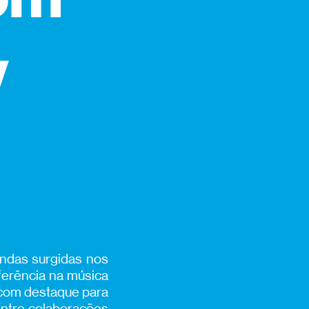
y
andas surgidas nos
eferência na música
 com destaque para
Entre colaborações