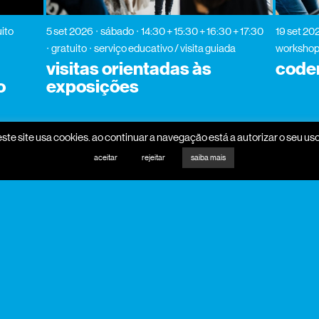
ito
5 set 2026
sábado
14:30 + 15:30 + 16:30 + 17:30
19 set 20
gratuito
serviço educativo / visita guiada
worksho
visitas orientadas às
code
o
exposições
este site usa cookies. ao continuar a navegação está a autorizar o seu uso
aceitar
rejeitar
saiba mais
promotores
mecenas
parceiros programa
parceiros media