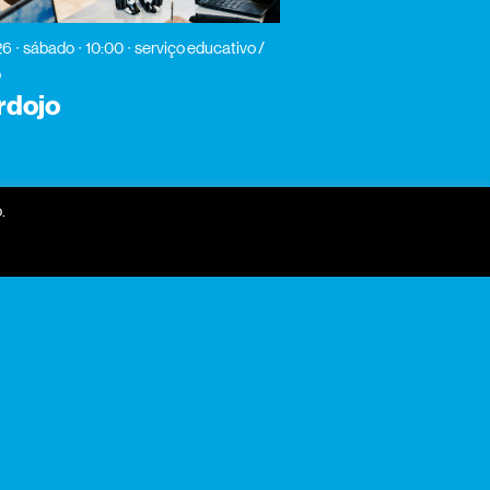
26
sábado
10:00
serviço educativo /
p
rdojo
.
receber newsletter?
nome
email