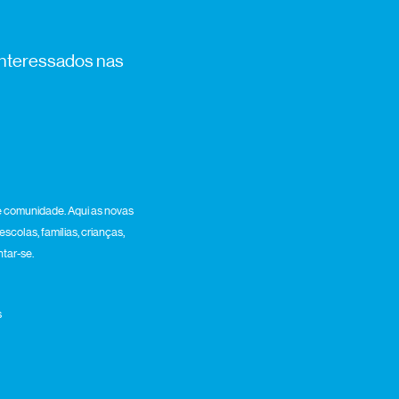
 interessados nas
 comunidade. Aqui as novas
colas, famílias, crianças,
ntar-se.
s