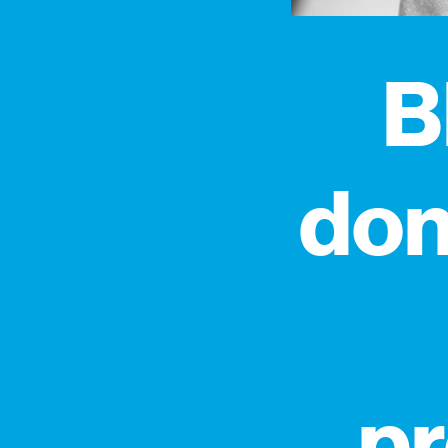
B
don
pr