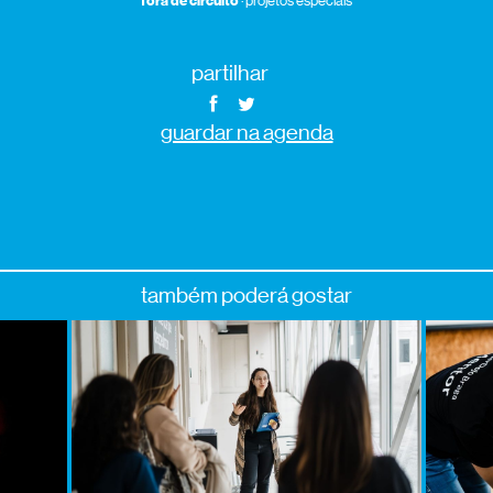
fora de circuito
· projetos especiais
partilhar
guardar na agenda
também poderá gostar