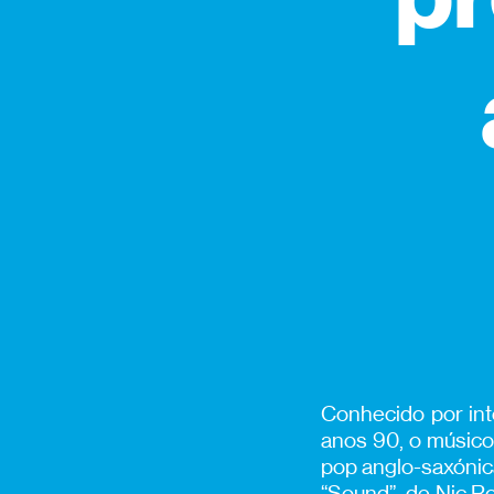
Conhecido por int
anos 90, o músico 
pop anglo-saxónic
“Sound”, de Nic R