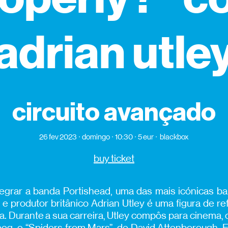
adrian utle
circuito avançado
26 fev 2023
domingo
10:30
5 eur
blackbox
buy ticket
egrar a banda Portishead, uma das mais icónicas b
e produtor britânico Adrian Utley é uma figura de r
a. Durante a sua carreira, Utley compôs para cinema,
oeg, e “Spiders from Mars”, de David Attenborough. 