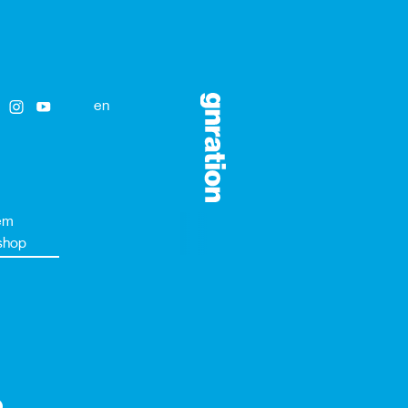
en
em
shop
o