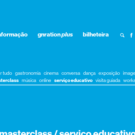
nformação
gnration
plus
bilheteira
r tudo
gastronomia
cinema
conversa
dança
exposição
imag
terclass
música
online
serviço educativo
visita guiada
work
masterclass / serviço educativ