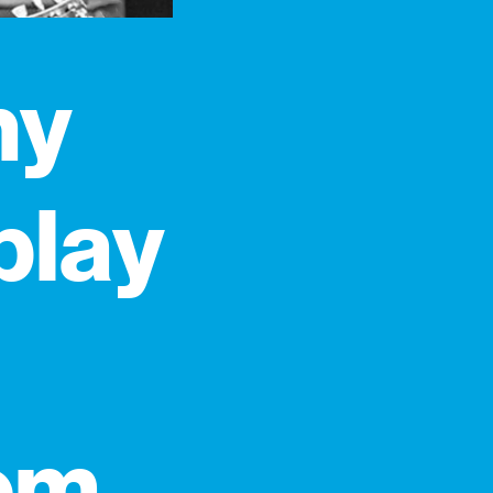
hy
play
com