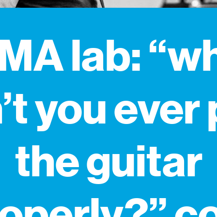
MA lab: “w
’t you ever 
the guitar
operly?” 