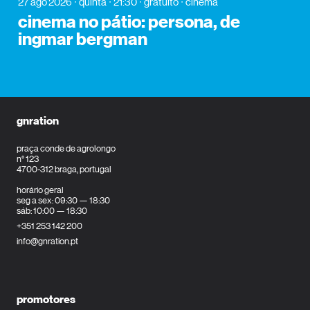
27 ago 2026
quinta
21:30
gratuito
cinema
cinema no pátio: persona, de
ingmar bergman
gnration
praça conde de agrolongo
n° 123
4700-312 braga, portugal
horário geral
seg a sex: 09:30 — 18:30
sáb: 10:00 — 18:30
+351 253 142 200
info@gnration.pt
promotores