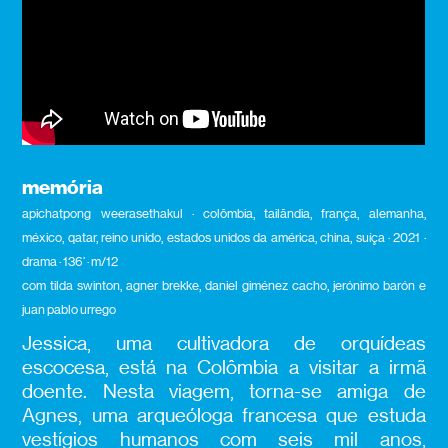
memória
apichatpong weerasethakul · colômbia, tailândia, frança, alemanha,
méxico, qatar, reino unido, estados unidos da américa, china, suíça · 2021 ·
drama · 136’ · m/12
com tilda swinton, agner brekke, daniel giménez cacho, jerónimo barón e
juan pablo urrego
Jessica, uma cultivadora de orquídeas
escocesa, está na Colômbia a visitar a irmã
doente. Nesta viagem, torna-se amiga de
Agnes, uma arqueóloga francesa que estuda
vestígios humanos com seis mil anos,