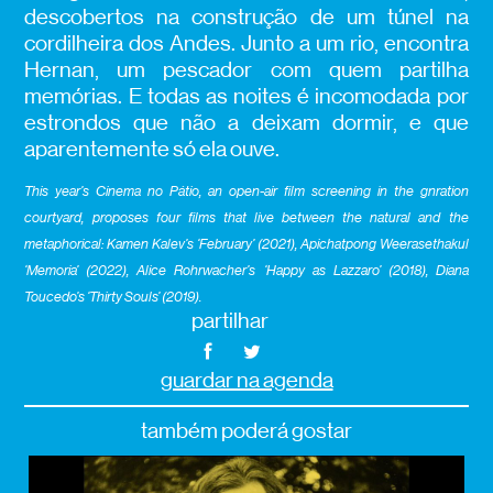
descobertos na construção de um túnel na
cordilheira dos Andes. Junto a um rio, encontra
Hernan, um pescador com quem partilha
memórias. E todas as noites é incomodada por
estrondos que não a deixam dormir, e que
aparentemente só ela ouve.
This year’s Cinema no Pátio, an open-air film screening in the gnration
courtyard, proposes four films that live between the natural and the
metaphorical: Kamen Kalev’s ‘February’ (2021), Apichatpong Weerasethakul
‘Memoria’ (2022), Alice Rohrwacher’s ‘Happy as Lazzaro’ (2018), Diana
Toucedo’s ‘Thirty Souls’ (2019).
partilhar
guardar na agenda
também poderá gostar