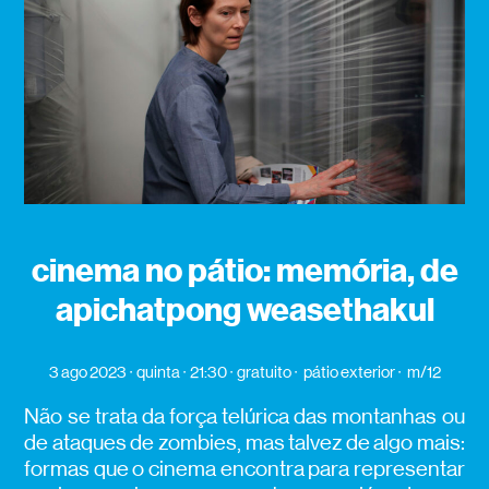
cinema no pátio: memória, de
apichatpong weasethakul
3 ago 2023
quinta
21:30
gratuito
pátio exterior
m/12
Não se trata da força telúrica das montanhas ou
de ataques de zombies, mas talvez de algo mais:
formas que o cinema encontra para representar