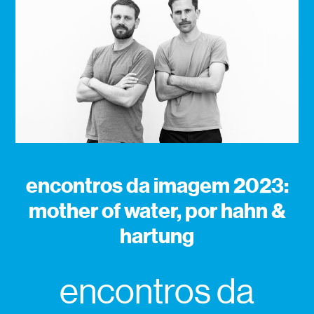
encontros da imagem 2023:
mother of water, por hahn &
hartung
encontros da