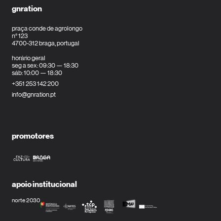
gnration
praça conde de agrolongo
n° 123
4700-312 braga, portugal
horário geral
seg a sex: 09:30 — 18:30
sáb: 10:00 — 18:30
+351 253 142 200
info@gnration.pt
promotores
apoio institucional
norte 2030