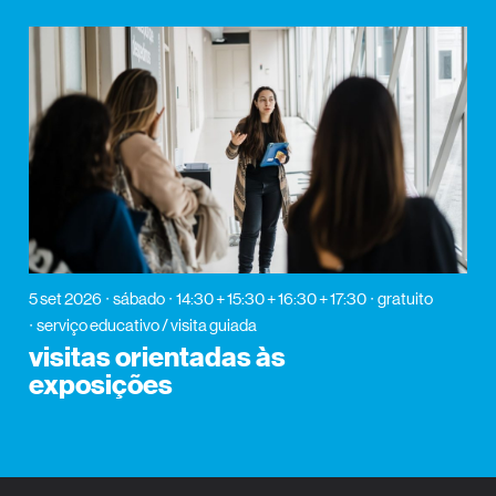
5 set 2026
sábado
14:30 + 15:30 + 16:30 + 17:30
gratuito
serviço educativo / visita guiada
visitas orientadas às
exposições