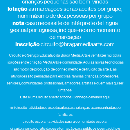
crianças pequenas são bem-vindas
lotação
as marcações serão aceites por grupo,
num máximo de dez pessoas por grupo
nota
caso necessite de intérprete de língua
gestual portuguesa, indique-nos no momento
de marcação
inscrição
circuito@bragamediaarts.com
Circuito é o Serviço Educativo da Braga Media Arts e vem fazer múltiplas
ligações entre criação,
Media Arts
e comunidade. Aqui as novas tecnologias
são motor de produção, de conhecimento e de fruição da arte. E as
atividades são pensadas para escolas, famílias, crianças, professores,
seniores, comunidades, profissionais, amadores, artistas e quem mais quiser
juntar-se.
Este é um Circuito aberto a todos. Conheça-o melhor
aqui
.
mini circuito · atividades e espetáculos para crianças, acompanhadas por
familiares
circuito escolar · atividades para a comunidade escolar
circuito avançado · atividades e formação para públicos jovem, adulto e