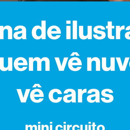
ina de ilust
uem vê nuv
vê caras
mini circuito