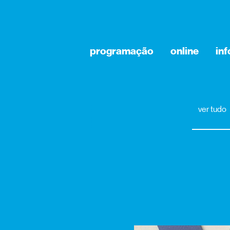
programação
online
in
ver tudo