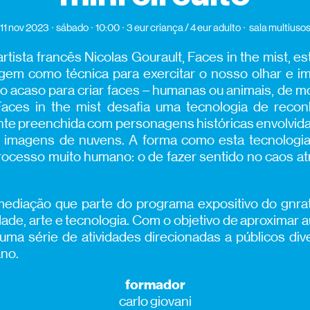
11 nov 2023
sábado
10:00
3 eur criança / 4 eur adulto
sala multiuso
rtista francês Nicolas Gourault, Faces in the mist, est
gem como técnica para exercitar o nosso olhar e ima
 acaso para criar faces – humanas ou animais, de m
Faces in the mist desafia uma tecnologia de reconh
nte preenchida com personagens históricas envolvida
 imagens de nuvens. A forma como esta tecnologia
cesso muito humano: o de fazer sentido no caos atr
 mediação que parte do programa expositivo do gnrat
de, arte e tecnologia. Com o objetivo de aproximar a
 uma série de atividades direcionadas a públicos di
no.
formador
carlo giovani