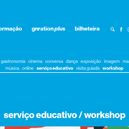
formação
gnration
plus
bilheteira
gastronomia
cinema
conversa
dança
exposição
imagem
ma
música
online
serviço educativo
visita guiada
workshop
serviço educativo / workshop