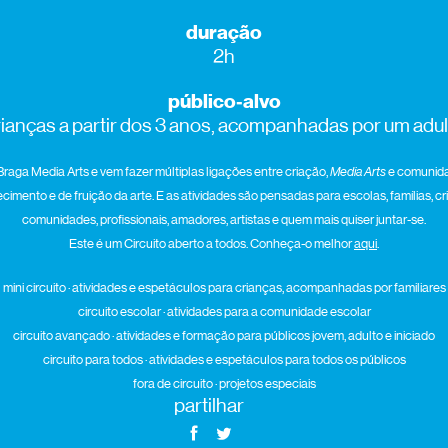
duração
2h
público‑alvo
rianças a partir dos 3 anos, acompanhadas por um adul
Braga Media Arts e vem fazer múltiplas ligações entre criação,
Media Arts
e comunida
mento e de fruição da arte. E as atividades são pensadas para escolas, famílias, cr
comunidades, profissionais, amadores, artistas e quem mais quiser juntar-se.
Este é um Circuito aberto a todos. Conheça-o melhor
aqui
.
mini circuito · atividades e espetáculos para crianças, acompanhadas por familiares
circuito escolar · atividades para a comunidade escolar
circuito avançado · atividades e formação para públicos jovem, adulto e iniciado
circuito para todos · atividades e espetáculos para todos os públicos
fora de circuito · projetos especiais
partilhar