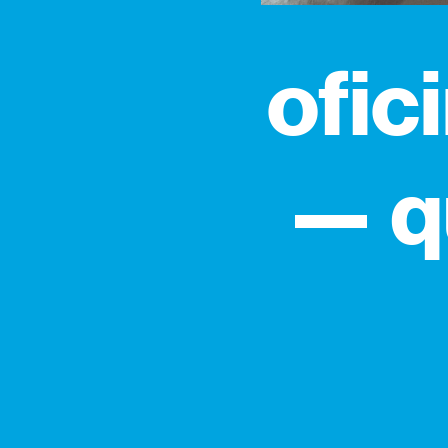
ofic
— q