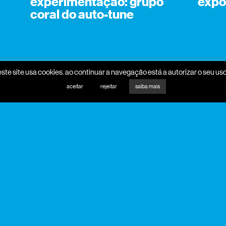
experimentação: grupo
expo
coral do auto-tune
este site usa cookies. ao continuar a navegação está a autorizar o seu uso
aceitar
rejeitar
saiba mais
promotores
mecenas
apoio institucional
parceiros media
parceiros programa