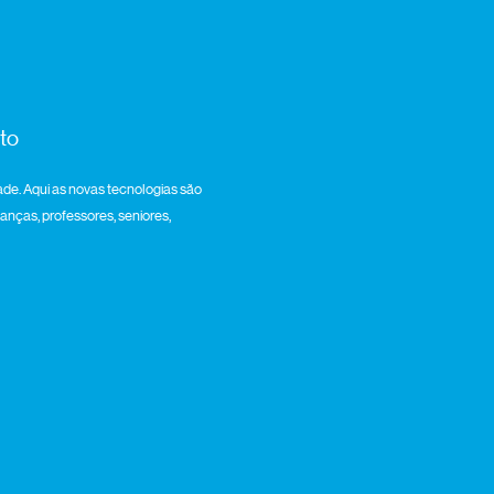
to
de. Aqui as novas tecnologias são
ianças, professores, seniores,