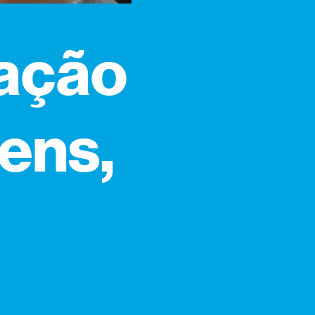
ração
ens,