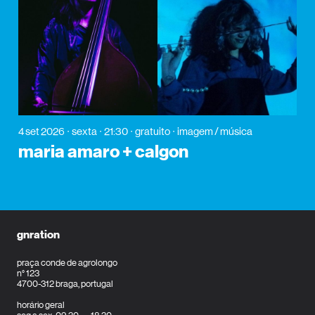
4 set 2026
sexta
21:30
gratuito
imagem / música
maria amaro + calgon
gnration
praça conde de agrolongo
n° 123
4700-312 braga, portugal
horário geral