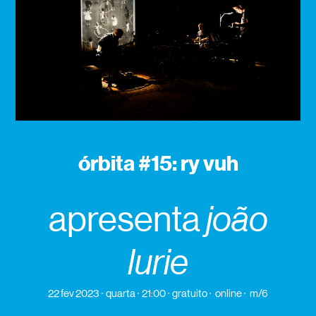
órbita #15: ry vuh
apresenta
joão
lurie
22 fev 2023
quarta
21:00
gratuito
online
m/6