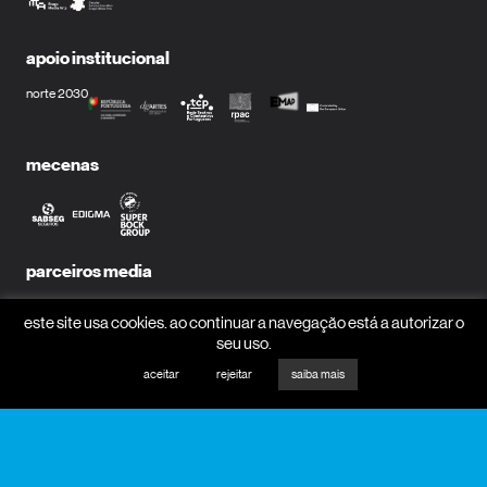
apoio institucional
norte 2030
mecenas
parceiros media
este site usa cookies. ao continuar a navegação está a autorizar o
seu uso.
aceitar
rejeitar
saiba mais
receber newsletter?
nome