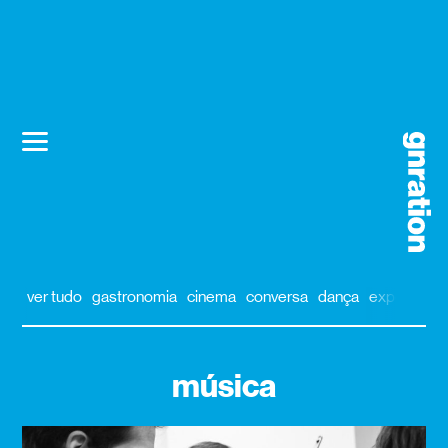
ver tudo
gastronomia
cinema
conversa
dança
exposição
música