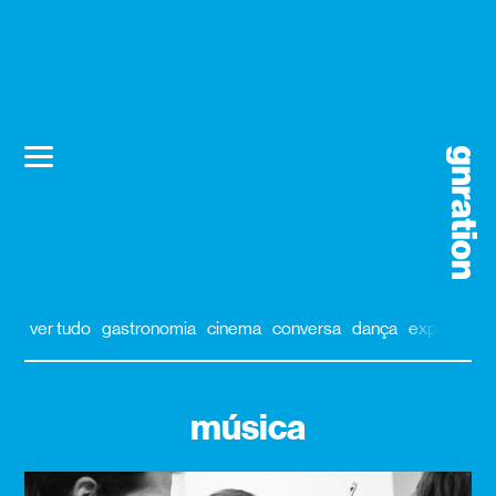
ver tudo
gastronomia
cinema
conversa
dança
exposição
música