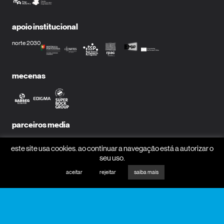
apoio institucional
norte 2030
mecenas
parceiros media
este site usa cookies. ao continuar a navegação está a autorizar o
seu uso.
aceitar
rejeitar
saiba mais
receber newsletter?
nome