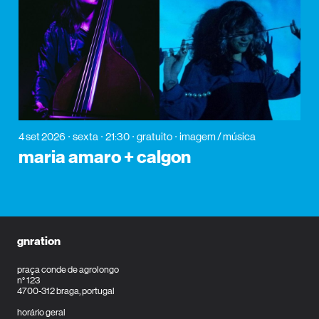
4 set 2026
sexta
21:30
gratuito
imagem / música
maria amaro + calgon
gnration
praça conde de agrolongo
n° 123
4700-312 braga, portugal
horário geral