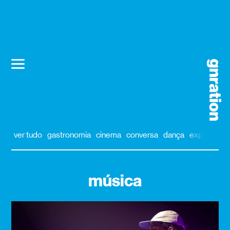
ver tudo
gastronomia
cinema
conversa
dança
exposição
música