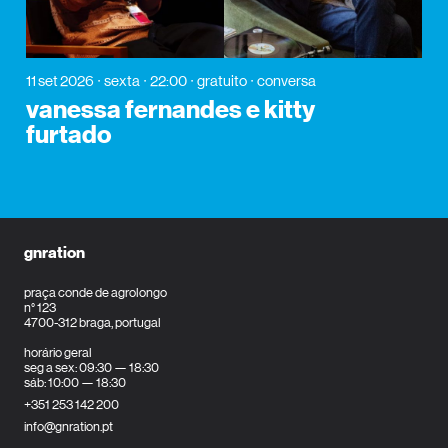
11 set 2026
sexta
22:00
gratuito
conversa
vanessa fernandes e kitty
furtado
gnration
praça conde de agrolongo
n° 123
4700-312 braga, portugal
horário geral
seg a sex: 09:30 — 18:30
sáb: 10:00 — 18:30
+351 253 142 200
info@gnration.pt