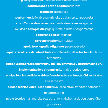
guião
joão abreu, maria inês marques e rita barbosa
contribuições para a escrita
maria leite
tradução
luís moreira
performers
joão abreu, maria leite e catarina campos costa
voz off
annie kleinhesselink e camila kleinhesselink agante
música e sonoplastia
jorge quintela, rui lima e sérgio martins
designer de luz
cárin geada
screenographer
kerr holden
apoio à cenografia e figurinos
pedro azevedo
equipa técnica realidade virtual/ coordenador, director técnico
fábio
fernandes
equipa técnica realidade virtual/ desenvolvimento / programação vr /
implementação e streaming
rita maia e rodrigo torres
equipa técnica realidade virtual/ modelação e animação 3d
andré silva
e césar castro
equipa técnica vídeo, luz e som
novalux coletivo / francisco campos e
renato marinho
apoio técnico
mariana leite soares, rafael maia, bernardo bourbon e rúben
gonçalves.