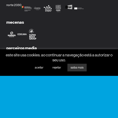
norte 2030
mecenas
parceiros media
este site usa cookies. ao continuar a navegação está a autorizar o
seu uso.
aceitar
rejeitar
saiba mais
receber newsletter?
nome
email