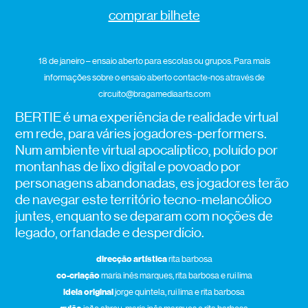
comprar bilhete
18 de janeiro – ensaio aberto para escolas ou grupos. Para mais
informações sobre o ensaio aberto contacte-nos através de
circuito@bragamediaarts.com
BERTIE é uma experiência de realidade virtual
em rede, para váries jogadores-performers.
Num ambiente virtual apocalíptico, poluído por
montanhas de lixo digital e povoado por
personagens abandonadas, es jogadores terão
de navegar este território tecno-melancólico
juntes, enquanto se deparam com noções de
legado, orfandade e desperdício.
direcção artística
rita barbosa
co-criação
maria inês marques, rita barbosa e rui lima
ideia original
jorge quintela, rui lima e rita barbosa