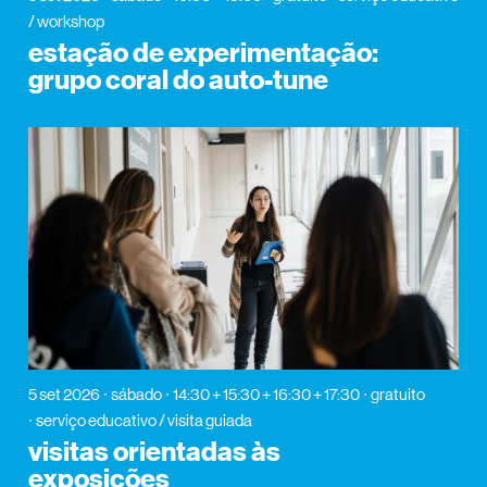
/ workshop
estação de experimentação:
grupo coral do auto-tune
5 set 2026
sábado
14:30 + 15:30 + 16:30 + 17:30
gratuito
serviço educativo / visita guiada
visitas orientadas às
exposições