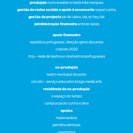
produção
nuno eusébio e maria inês marques
gestão de redes sociais e apoio à assessoria
raquel cunha
gestão de projecto
pé de cabra, lda, el-hey, lda
administração financeira
antónio selas
apoio financeiro
república portuguesa | direção-geral das artes
criatório 2022
rtcp – rede de teatros e cineteatros portugueses
co-produção
teatro municipal do porto
circuito – serviço educativo braga media arts
residência de co-produção
o espaço do tempo
campus paulo cunha e silva
apoios
malavoadora
palmilha dentada
casa brava