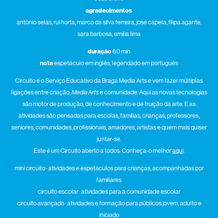
agradecimentos
antónio selas, rui horta, marco da silva ferreira, josé capela, filipa agante,
sara barbosa, emília lima
duração
60 min
nota
espetáculo em inglês, legendado em português
Circuito é o Serviço Educativo da Braga Media Arts e vem fazer múltiplas
ligações entre criação,
Media Arts
e comunidade. Aqui as novas tecnologias
são motor de produção, de conhecimento e de fruição da arte. E as
atividades são pensadas para escolas, famílias, crianças, professores,
seniores, comunidades, profissionais, amadores, artistas e quem mais quiser
juntar-se.
Este é um Circuito aberto a todos. Conheça-o melhor
aqui
.
mini circuito · atividades e espetáculos para crianças, acompanhadas por
familiares
circuito escolar · atividades para a comunidade escolar
circuito avançado · atividades e formação para públicos jovem, adulto e
iniciado