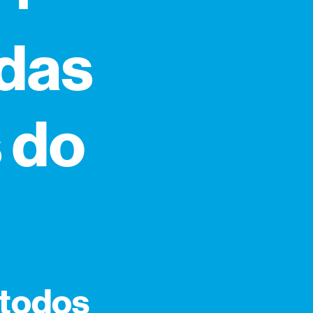
adas
 do
 todos