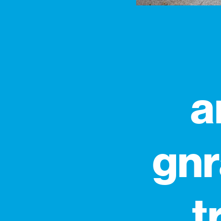
a
gnr
t