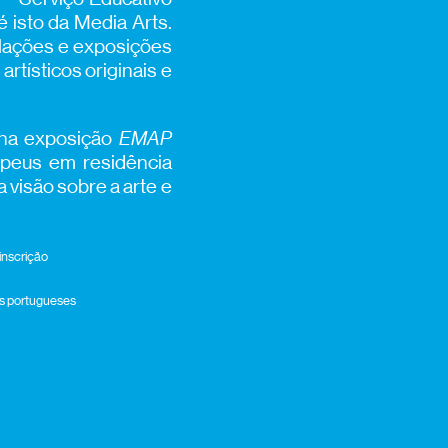
é isto da Media Arts.
alações e exposições
rtísticos originais e
 na exposição
EMAP
ropeus em residência
 visão sobre a arte e
inscrição
ros portugueses