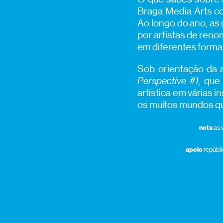
Braga Media Arts con
Ao longo do ano, as
por artistas de reno
em diferentes format
Sob orientação da 
Perspective #1,
que 
artística em várias 
os muitos mundos qu
nota
as 
apoio
repúbli