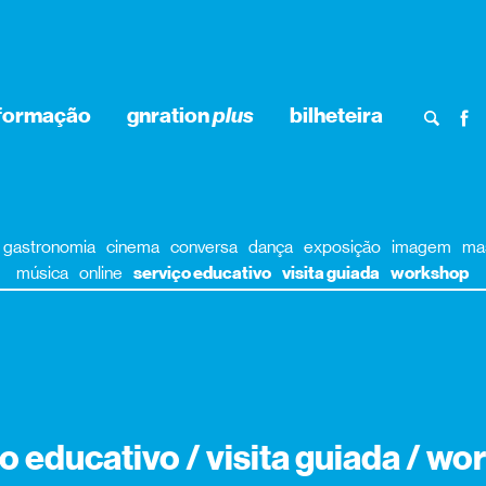
nformação
gnration
plus
bilheteira
gastronomia
cinema
conversa
dança
exposição
imagem
ma
música
online
serviço educativo
visita guiada
workshop
o educativo / visita guiada / w