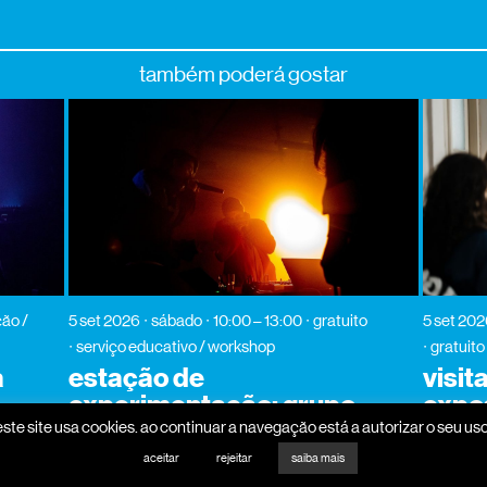
também poderá gostar
ão /
5 set 2026
sábado
10:00 – 13:00
gratuito
5 set 20
serviço educativo / workshop
gratuito
a
estação de
visit
experimentação: grupo
expo
coral do auto-tune
este site usa cookies. ao continuar a navegação está a autorizar o seu uso
aceitar
rejeitar
saiba mais