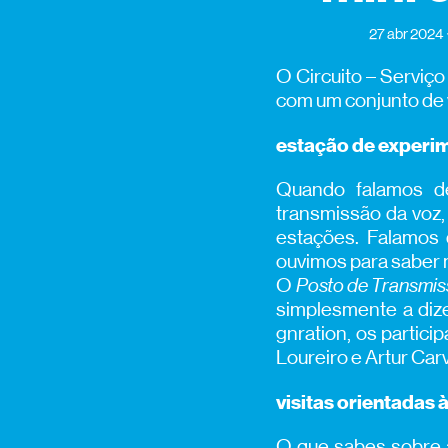
27 abr 2024
O Circuito – Serviço
com um conjunto de 
estação de experi
Quando falamos de
transmissão da voz,
estações. Falamos 
ouvimos para saber 
O
Posto de Transmi
simplesmente a diz
gnration, os partici
Loureiro e Artur Car
visitas orientadas 
O que sabes sobre a