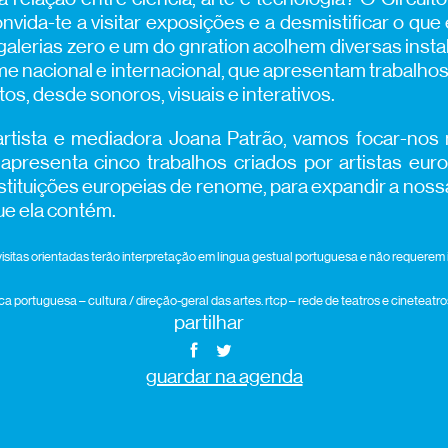
vida-te a visitar exposições e a desmistificar o que 
 galerias zero e um do gnration acolhem diversas inst
me nacional e internacional, que apresentam trabalhos a
os, desde sonoros, visuais e interativos.
artista e mediadora Joana Patrão, vamos focar-nos
apresenta cinco trabalhos criados por artistas eu
instituições europeias de renome, para expandir a nossa
e ela contém.
visitas orientadas terão interpretação em língua gestual portuguesa e não requerem 
ca portuguesa – cultura / direção-geral das artes. rtcp – rede de teatros e cineteat
partilhar
guardar na agenda