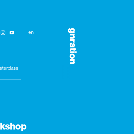
en
sterclass
orkshop