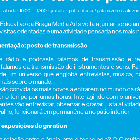
sábado
10:00 — 17:00
gratuito
pátio interior / galeria zero + sala zer
 Educativo da Braga Media Arts volta a juntar-se ao an
visitas orientadas e uma atividade pensada nos mais 
mentação: posto de transmissão
 rádio e podcasts falamos de transmissão e r
 falamos da transmissão de instrumentos e sons. Fa
de um universo que engloba entrevistas, música, no
mais sobre o mundo.
ssão
convida os mais novos a entrarem no mundo da rá
er o tempo por umas horas. Interagindo com o univ
pantes vão entrevistar, observar e gravar. Esta ativid
valho, funcionará em permanência no pátio interior.
à exposições do gnration
 relação entre ciência, arte e tecnologia? O Circuito