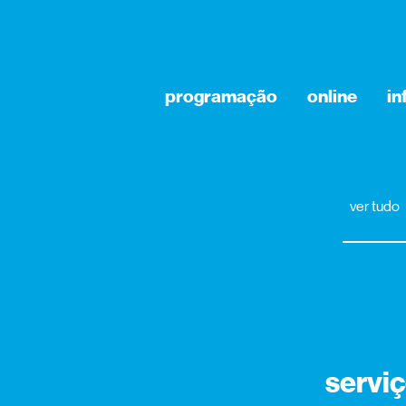
programação
online
i
ver tudo
serviç