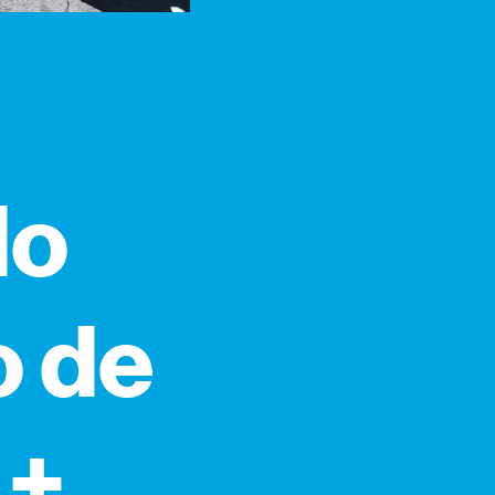
do
o de
 +