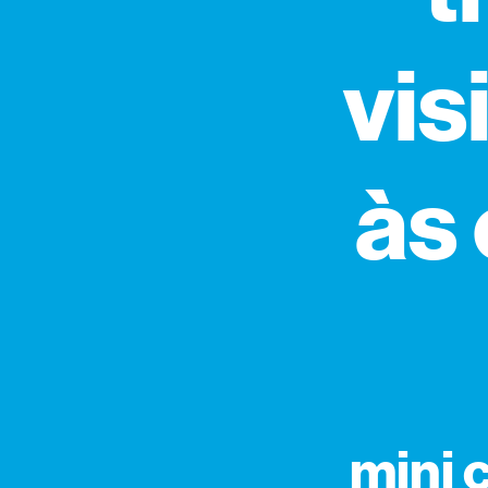
vis
às
mini 