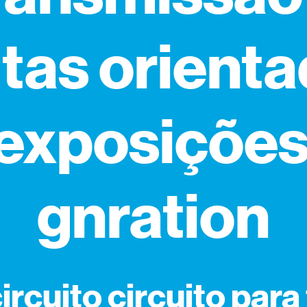
itas orient
 exposições
gnration
circuito circuito para