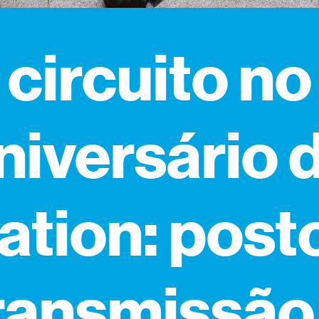
circuito no
niversário 
ation: post
ransmissão