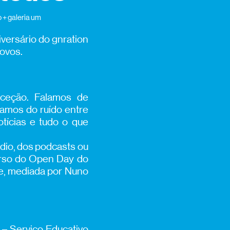
o + galeria um
iversário do gnration
novos.
eceção. Falamos de
lamos do ruído entre
tícias e tudo o que
dio, dos podcasts ou
erso do Open Day do
ade, mediada por Nuno
 – Serviço Educativo