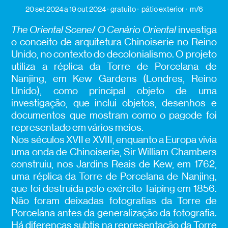
20 set 2024
a 19 out 2024
gratuito
pátio exterior
m/6
The Oriental Scene
/
O Cenário Oriental
investiga
o conceito de arquitetura Chinoiserie no Reino
Unido, no contexto do decolonialismo. O projeto
utiliza a réplica da Torre de Porcelana de
Nanjing, em Kew Gardens (Londres, Reino
Unido), como principal objeto de uma
investigação, que inclui objetos, desenhos e
documentos que mostram como o pagode foi
representado em vários meios.
Nos séculos XVII e XVIII, enquanto a Europa vivia
uma onda de Chinoiserie, Sir William Chambers
construiu, nos Jardins Reais de Kew, em 1762,
uma réplica da Torre de Porcelana de Nanjing,
que foi destruída pelo exército Taiping em 1856.
Não foram deixadas fotografias da Torre de
Porcelana antes da generalização da fotografia.
Há diferenças subtis na representação da Torre