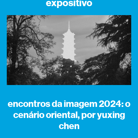
expositivo
encontros da imagem 2024: o
cenário oriental, por yuxing
chen