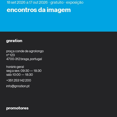
18 set 2026
a 17 out 2026
gratuito
exposição
encontros da imagem
gnration
praça conde de agrolongo
n° 123
4700-312 braga, portugal
horário geral
seg a sex: 09:30 — 18:30
sáb: 10:00 — 18:30
+351 253 142 200
info@gnration.pt
promotores