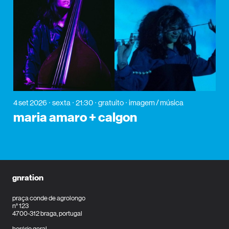
4 set 2026
sexta
21:30
gratuito
imagem / música
maria amaro + calgon
gnration
praça conde de agrolongo
n° 123
4700-312 braga, portugal
horário geral