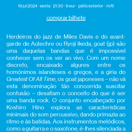
19 jul 2024
sexta
21:30
9 eur
pátio exterior
m/6
comprar bilhete
Herdeiros do jazz de Miles Davis e do avant-
garde de Autechre ou Ryoji Ikeda, goat (jp) são
uma daquelas bandas que é impossível
conhecer sem os ver ao vivo. Com um nome
discreto, encaixado algures entre os
homónimos islandeses e gregos, e a gíria do
Greatest Of All Time
, os goat japoneses – não vá
esta denominação tão concorrida suscitar
confusão – desafiam o conceito do que é ser
uma banda rock. O conjunto encabeçado por
Koshiro Hino explora as características
minimais do som percussivo, dando primazia ao
ritmo e às batidas. Aos instrumentos melódicos,
como a guitarra e o saxofone, é-lhes silenciada a