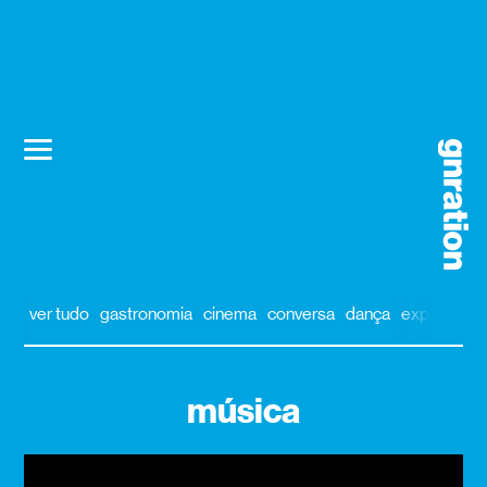
ver tudo
gastronomia
cinema
conversa
dança
exposição
música