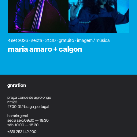
4 set 2026
sexta
21:30
gratuito
imagem / música
maria amaro + calgon
gnration
praça conde de agrolongo
n° 123
4700-312 braga, portugal
horário geral
seg a sex: 09:30 — 18:30
sáb: 10:00 — 18:30
+351 253 142 200