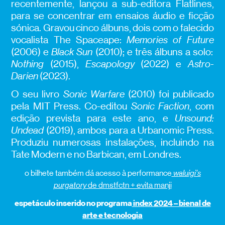
recentemente, lançou a sub-editora Flatlines,
para se concentrar em ensaios áudio e ficção
sónica. Gravou cinco álbuns, dois com o falecido
vocalista The Spaceape:
Memories of Future
(2006) e
Black Sun
(2010); e três álbuns a solo:
Nothing
(2015),
Escapology
(2022) e
Astro-
Darien
(2023).
O seu livro
Sonic Warfare
(2010) foi publicado
pela MIT Press. Co-editou
Sonic Faction
, com
edição prevista para este ano, e
Unsound:
Undead
(2019), ambos para a Urbanomic Press.
Produziu numerosas instalações, incluindo na
Tate Modern e no Barbican, em Londres.
o bilhete também dá acesso à performance
w
aluigi’s
purgatory
de dmstfctn + evita manji
espetáculo inserido no programa
index 2024 – bienal de
arte e tecnologia