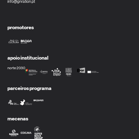
info@gnration.pt
promotores
apoio institucional
norte 2030
parceiros programa
mecenas