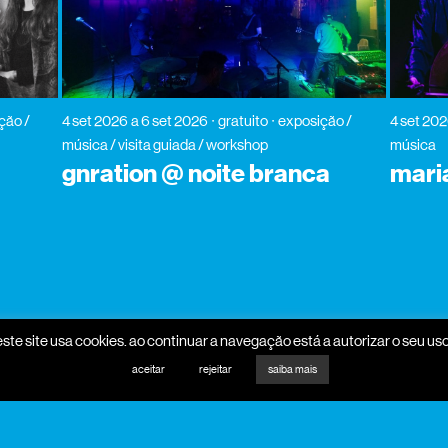
ção /
4 set 2026
a 6 set 2026
gratuito
exposição /
4 set 20
música / visita guiada / workshop
música
gnration @ noite branca
mari
este site usa cookies. ao continuar a navegação está a autorizar o seu uso
promotores
mecenas
aceitar
rejeitar
saiba mais