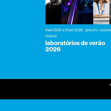
4 set 2026
a 19 set 2026
gratuito
exposi
música
laboratórios de verão
2026
gnration
praça conde de agrolongo
n° 123
4700-312 braga, portugal
horário geral