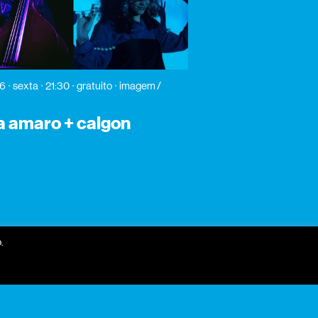
26
sexta
21:30
gratuito
imagem /
a amaro + calgon
.
receber newsletter?
nome