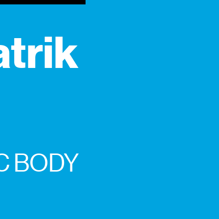
atrik
IC BODY