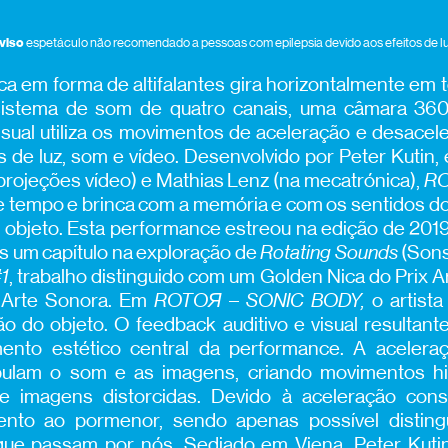
viso
espetáculo não recomendado a pessoas com epilepsia devido aos efeitos de l
ca em forma de altifalantes gira horizontalmente em t
istema de som de quatro canais, uma câmara 360º
sual utiliza os movimentos de aceleração e desacele
s de luz, som e vídeo. Desenvolvido por Peter Kutin
projeções vídeo) e Mathias Lenz (na mecatrónica),
R
de tempo e brinca com a memória e com os sentidos d
o objeto. Esta performance estreou na edição de 201
s um capítulo na exploração de
Rotating Sounds
(Sons
1
, trabalho distinguido com um Golden Nica do Prix Ar
e Arte Sonora. Em
ROTOЯ
–
SONIC BODY,
o artista
ão do objeto. O feedback auditivo e visual resultan
mento estético central da performance. A acelera
pulam o som e as imagens, criando movimentos hi
e imagens distorcidas. Devido à aceleração cons
ento ao pormenor, sendo apenas possível distingui
 que passam por nós. Sediado em Viena, Peter Kuti