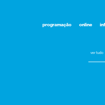
programação
online
in
ver tudo