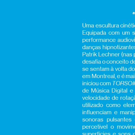
a
Uma escultura cinéti
Equipada com um s
performance audiovi
danças hipnotizante
Patrik Lechner (nas 
desafia o conceito 
se sentam à volta d
em Montreal, e é mai
iniciou com
TORSO#
de Música Digital 
velocidade de rotaç
utilizado como ele
influenciam e mani
sonoras pulsantes 
percetível o movim
superfícies e sons