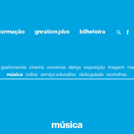
formação
gnration
plus
bilheteira
gastronomia
cinema
conversa
dança
exposição
imagem
ma
música
online
serviço educativo
visita guiada
workshop
música