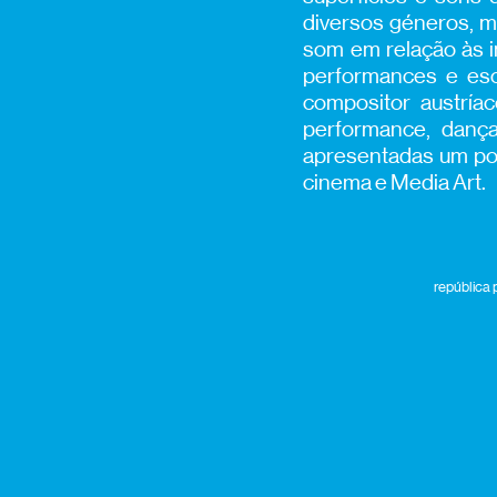
diversos géneros, m
som em relação às i
performances e escu
compositor austría
performance, danç
apresentadas um pou
cinema e Media Art.
república 