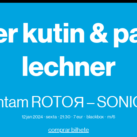
r kutin & p
lechner
ntam ROTOЯ – SON
12 jan 2024
sexta
21:30
7 eur
blackbox
m/6
comprar bilhete