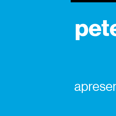
pete
aprese