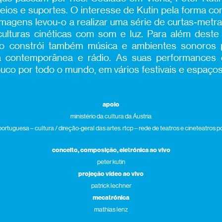
eios e suportes. O interesse de Kutin pela forma 
magens levou‑o a realizar uma série de curtas‑metr
lturas cinéticas com som e luz. Para além deste t
co constrói também música e ambientes sonoros p
a contemporânea e rádio. As suas performances e
co por todo o mundo, em vários festivais e espaços
apoio
ministério da cultura da Áustria
portuguesa – cultura / direção-geral das artes. rtcp – rede de teatros e cineteatros 
conceito, composição, eletrónica ao vivo
peter kutin
projeção vídeo ao vivo
patrick lechner
mecatrónica
mathias lenz