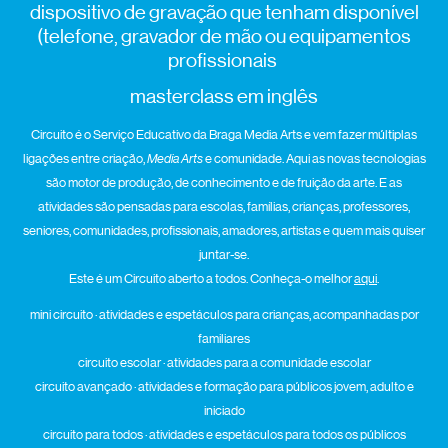
dispositivo de gravação que tenham disponível
(telefone, gravador de mão ou equipamentos
profissionais
masterclass em inglês
Circuito é o Serviço Educativo da Braga Media Arts e vem fazer múltiplas
ligações entre criação,
Media Arts
e comunidade. Aqui as novas tecnologias
são motor de produção, de conhecimento e de fruição da arte. E as
atividades são pensadas para escolas, famílias, crianças, professores,
seniores, comunidades, profissionais, amadores, artistas e quem mais quiser
juntar-se.
Este é um Circuito aberto a todos. Conheça-o melhor
aqui
.
mini circuito · atividades e espetáculos para crianças, acompanhadas por
familiares
circuito escolar · atividades para a comunidade escolar
circuito avançado · atividades e formação para públicos jovem, adulto e
iniciado
circuito para todos · atividades e espetáculos para todos os públicos