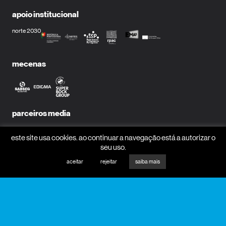
apoio institucional
norte 2030
mecenas
parceiros media
este site usa cookies. ao continuar a navegação está a autorizar o
seu uso.
aceitar
rejeitar
saiba mais
receber newsletter?
nome
email