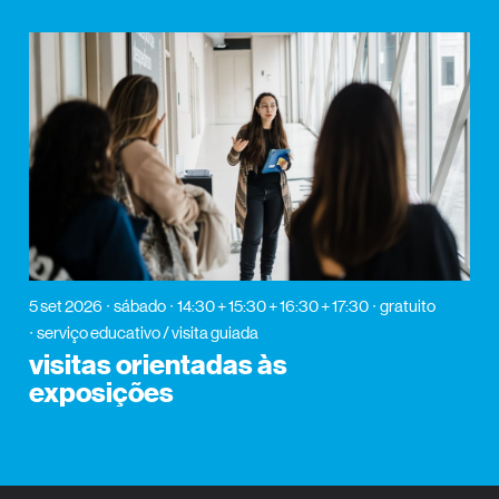
5 set 2026
sábado
14:30 + 15:30 + 16:30 + 17:30
gratuito
serviço educativo / visita guiada
visitas orientadas às
exposições