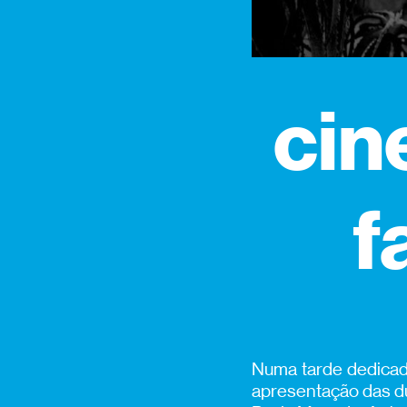
cin
f
Numa tarde dedicad
apresentação das du