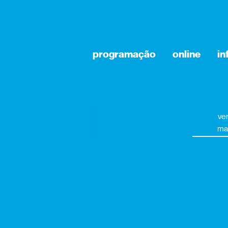
programação
online
i
ve
ma