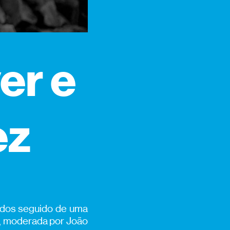
er e
ez
ados seguido de uma
a, moderada por João