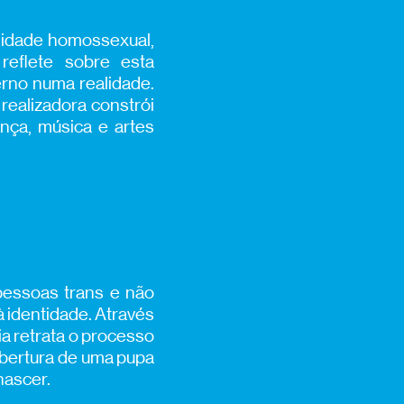
nidade homossexual,
reflete sobre esta
erno numa realidade.
realizadora constrói
nça, música e artes
pessoas trans e não
à identidade. Através
ia retrata o processo
abertura de uma pupa
nascer.