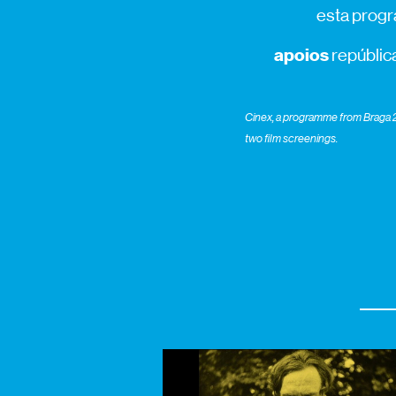
esta progr
apoios
república
Cinex, a programme from Braga 25
two film screenings.