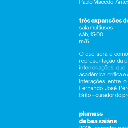
Paulo Macedo. Antes
três expansões do
sala multiusos
sáb, 15:00
m/6
O que será e como
representação da pi
interrogações que
académica, crítica e
interações entre o
Fernando José Per
Brito – curador do p
plumass
de bea saiáns