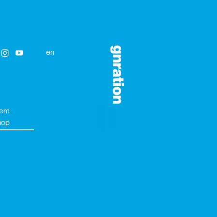
en
gem
hop