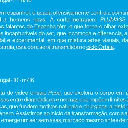
gal · 7’ · m/16
, em espanhol, é usada ofensivamente contra a comu
ntra homens gays. A curta-metragem
PLUMASS
s falantes de Espanha têm, e que torna o olhar ext
 incapturáveis do ser, que incomoda e diferencia, a 
l e experimental, em que mistura artes visuais, da
streia, esta obra será transmitida no
ciclo Órbita
.
gal · 10’ · m/16
sta do vídeo-ensaio
Pupa
, que explora o corpo em 
esas entre diagnósticos e normas que impõem limites 
as, que fundem motivos naturais e cirúrgicos, a histór
énero. Assistimos ao início da transformação, com a 
qual emerge um ser sem asas, marcado mesmo antes de 