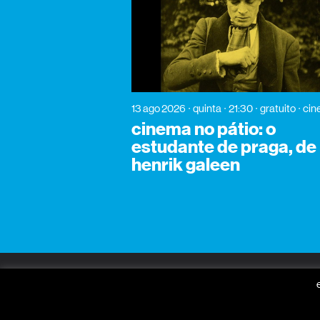
13 ago 2026
quinta
21:30
gratuito
cin
cinema no pátio: o
estudante de praga, de
henrik galeen
gnration
praça conde de agrolongo
n° 123