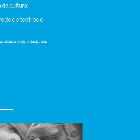
da cultura.
 rede de teatros e
k about the film industry and