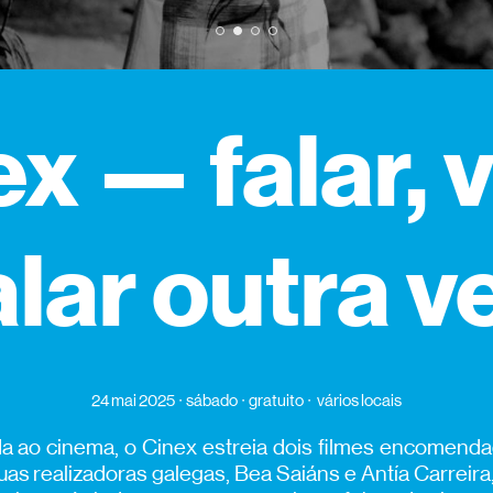
1
2
3
4
ex — falar, v
alar outra v
24 mai 2025
sábado
gratuito
vários locais
a ao cinema, o Cinex estreia dois filmes encomend
as realizadoras galegas, Bea Saiáns e Antía Carreir