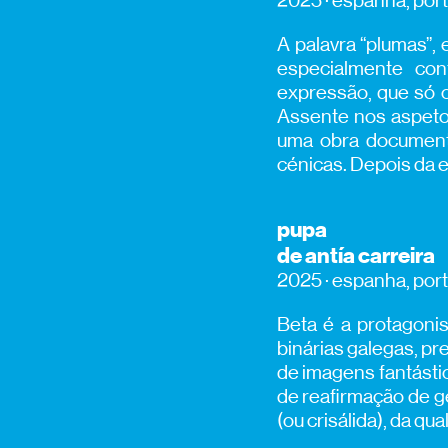
2025 · espanha, portu
A palavra “plumas”
especialmente co
expressão, que só o
Assente nos aspetos
uma obra documenta
cénicas. Depois da e
pupa
de antía carreira
2025 · espanha, portu
Beta é a protagoni
binárias galegas, pr
de imagens fantástic
de reafirmação de g
(ou crisálida), da 