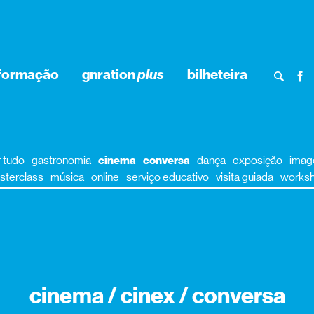
nformação
gnration
plus
bilheteira
r tudo
gastronomia
cinema
conversa
dança
exposição
ima
sterclass
música
online
serviço educativo
visita guiada
works
cinema / cinex / conversa