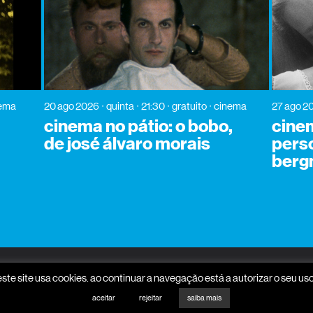
ema
20 ago 2026
quinta
21:30
gratuito
cinema
27 ago 2
cinema no pátio: o bobo,
cinem
de josé álvaro morais
pers
ber
promotores
mecenas
este site usa cookies. ao continuar a navegação está a autorizar o seu uso
aceitar
rejeitar
saiba mais