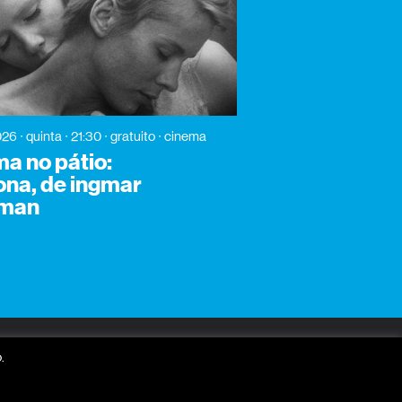
026
quinta
21:30
gratuito
cinema
a no pátio:
ona, de ingmar
gman
receber newsletter?
.
nome