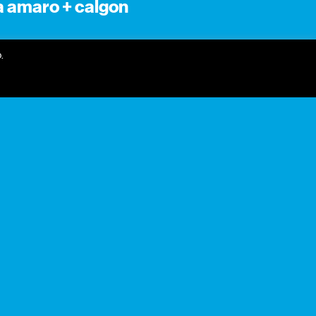
a amaro + calgon
.
receber newsletter?
nome
email
receber