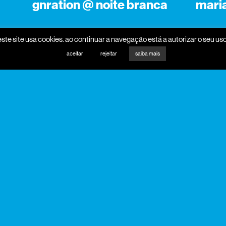
gnration @ noite branca
mari
este site usa cookies. ao continuar a navegação está a autorizar o seu uso
aceitar
rejeitar
saiba mais
promotores
mecenas
parceiros programa
parceiros media
apoio institucional