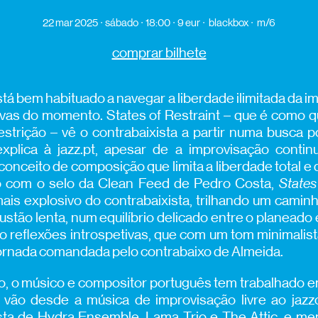
22 mar 2025
sábado
18:00
9 eur
blackbox
m/6
comprar bilhete
á bem habituado a navegar a liberdade ilimitada da im
ivas do momento. States of Restraint – que é como 
strição – vê o contrabaixista a partir numa busca po
explica à jazz.pt, apesar de a improvisação contin
conceito de composição que limita a liberdade total e 
o com o selo da Clean Feed de Pedro Costa,
States
mais explosivo do contrabaixista, trilhando um camin
stão lenta, num equilíbrio delicado entre o planeado
o reflexões introspetivas, que com um tom minimalista
rnada comandada pelo contrabaixo de Almeida.
o, o músico e compositor português tem trabalhado e
 vão desde a música de improvisação livre ao jazzc
sta de Hydra Ensemble, Lama Trio e The Attic, e m