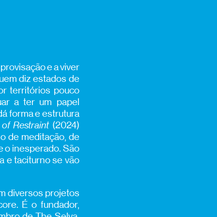
provisação e a viver
quem diz estados de
r territórios pouco
uar a ter um papel
dá forma e estrutura
 of Restraint
(2024)
ho de meditação, de
 e o inesperado. São
 e taciturno se vão
m diversos projetos
ore. É o fundador,
embro de The Selva,