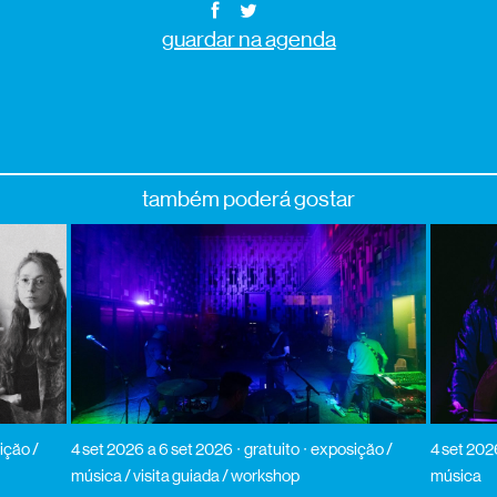
guardar na agenda
também poderá gostar
ição /
4 set 2026
a 6 set 2026
gratuito
exposição /
4 set 202
música / visita guiada / workshop
música