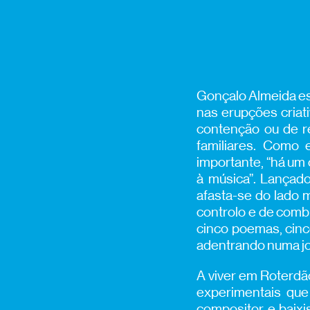
Gonçalo Almeida est
nas erupções criat
contenção ou de re
familiares. Como 
importante, “há um 
à música”. Lançad
afasta-se do lado 
controlo e de combu
cinco poemas, cinc
adentrando numa jo
A viver em Roterdã
experimentais que
compositor e baixi