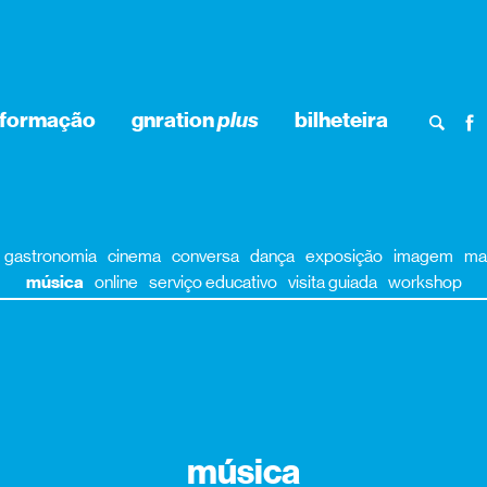
nformação
gnration
plus
bilheteira
gastronomia
cinema
conversa
dança
exposição
imagem
ma
música
online
serviço educativo
visita guiada
workshop
música