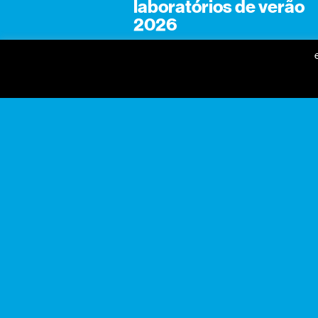
laboratórios de verão
2026
gnration
praça conde de agrolongo
n° 123
4700-312 braga, portugal
horário geral
seg a sex: 09:30 — 18:30
sáb: 10:00 — 18:30
+351 253 142 200
info@gnration.pt