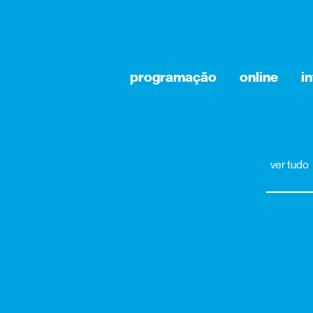
programação
online
i
ver tudo