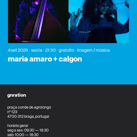
4 set 2026
sexta
21:30
gratuito
imagem / música
maria amaro + calgon
gnration
praça conde de agrolongo
n° 123
4700-312 braga, portugal
horário geral
seg a sex: 09:30 — 18:30
sáb: 10:00 — 18:30