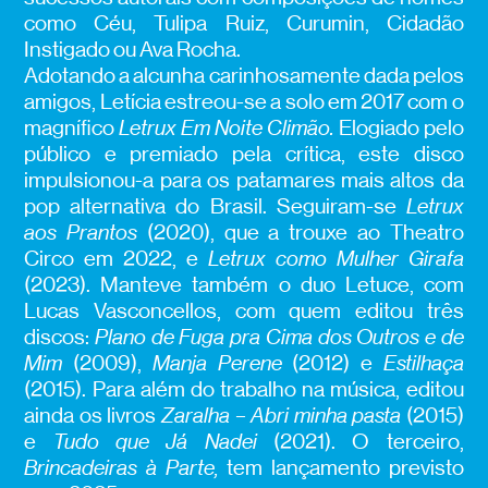
como Céu, Tulipa Ruiz, Curumin, Cidadão
Instigado ou Ava Rocha.
Adotando a alcunha carinhosamente dada pelos
amigos, Letícia estreou-se a solo em 2017 com o
magnífico
Letrux Em Noite Climão.
Elogiado pelo
público e premiado pela crítica, este disco
impulsionou-a para os patamares mais altos da
pop alternativa do Brasil. Seguiram-se
Letrux
aos Prantos
(2020), que a trouxe ao Theatro
Circo em 2022, e
Letrux como Mulher Girafa
(2023). Manteve também o duo Letuce, com
Lucas Vasconcellos, com quem editou três
discos:
Plano de Fuga pra Cima dos Outros e de
Mim
(2009),
Manja Perene
(2012) e
Estilhaça
(2015). Para além do trabalho na música, editou
ainda os livros
Zaralha – Abri minha pasta
(2015)
e
Tudo que Já Nadei
(2021). O terceiro,
Brincadeiras à Parte,
tem lançamento previsto