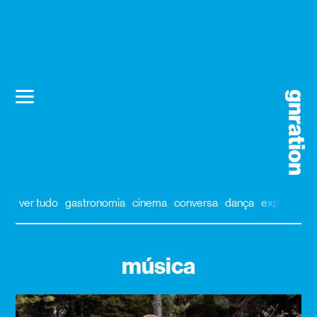
ver tudo
gastronomia
cinema
conversa
dança
exposição
música