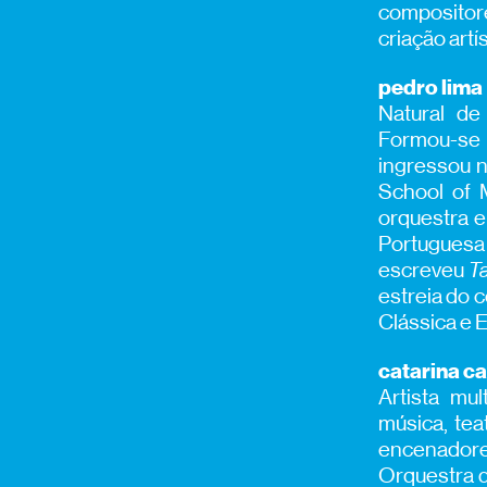
compositor
criação
artí
pedro lima
Natural de
Formou-se 
ingressou n
School of 
orquestra 
Portuguesa
escreveu
T
estreia do 
Clássica e 
catarina c
Artista mul
música, tea
encenadore
Orquestra d