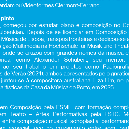
terdam ou Videoformes Clermont-Ferrand.
 pinto
, começou por estudar piano e composição no Co
ulbenkian. Depois de se licenciar em Composição 
 Música de Lisboa, transpôs fronteiras e dedicou-se
ção Multimédia na Hochschule für Musik und Thea
, onde se cruzou com grandes nomes da musica e
ânea, como Alexander Schubert, seu mentor.
s ao seu trabalho em projetos como Radiograf
s de Verão (2024), ambos apresentados pelo gnration,
juntou-se à compositora australiana, Liza Lim, no
 artísticas da Casa da Música do Porto, em 2025.
a
a em Composição pela ESML, com formação compl
em Teatro – Artes Performativas pela ESTC. M
 entre composição musical, sonoplastia, performan
 com especial foco no cruzamento entre som, pe