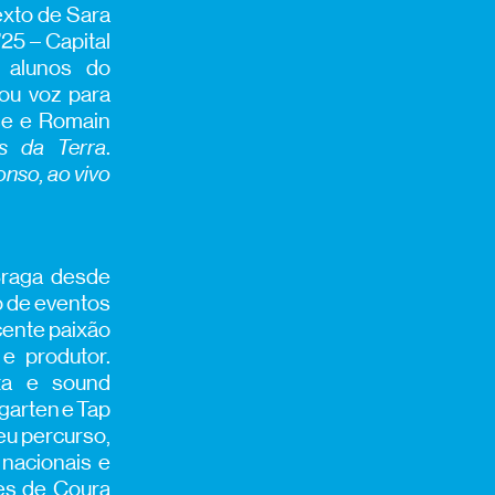
exto de Sara
25 – Capital
 alunos do
ou voz para
se e Romain
s da Terra
.
onso, ao vivo
Braga desde
o de eventos
cente paixão
e produtor.
sta e sound
garten e Tap
seu percurso,
nacionais e
es de Coura