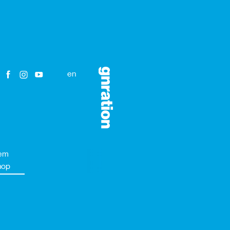
en
em
hop