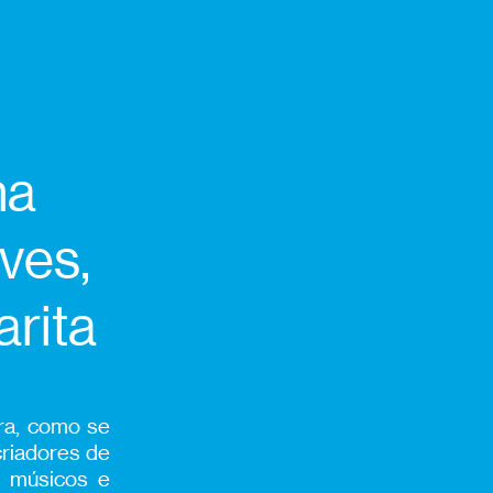
na
ves,
arita
ura,
como se
criadores de
s, músicos e