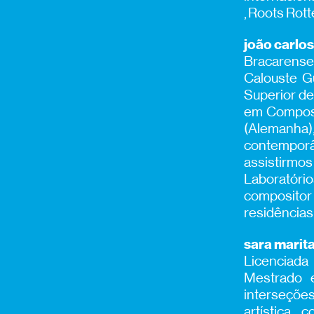
, Roots Rot
joão carlos
Bracarense
Calouste G
Superior de
em Composi
(Alemanha)
contempor
assistirmo
Laboratório
compositor 
residências
sara marit
Licenciad
Mestrado 
interseções
artística,