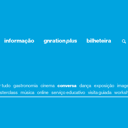
informação
gnration
plus
bilheteira
r tudo
gastronomia
cinema
conversa
dança
exposição
imag
sterclass
música
online
serviço educativo
visita guiada
works