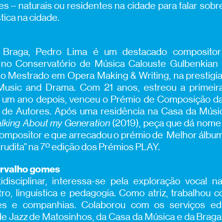
es –
naturais ou residentes na cidade
para falar sob
stica na cidade.
 Braga, Pedro Lima é um destacado compositor
no Conservatório de Música Calouste Gulbenkian 
o Mestrado em Opera Making & Writing, na prestigia
Music and Drama. Com 21 anos, estreou a primeir
e um ano depois, venceu o Prémio de Composição d
 de Autores. Após uma residência na Casa da Músi
alking About my Generation
(2019), peça que dá nome
compositor e que arrecadou o prémio de Melhor álbu
Erudita” na 7º edição dos Prémios PLAY.
arvalho gomes
tidisciplinar, interessa-se pela exploração vocal 
tro, linguística e pedagogia. Como atriz, trabalhou 
s e companhias. Colaborou com os serviços ed
e Jazz de Matosinhos, da Casa da Música e da Braga