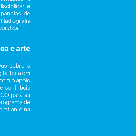
isciplinar e
mpanhias de
o Radiografia
náutica.
ca e arte
vas sobre a
ital feita em
 com o apoio
 e contribuiu
SCO para as
 programa de
nration e na