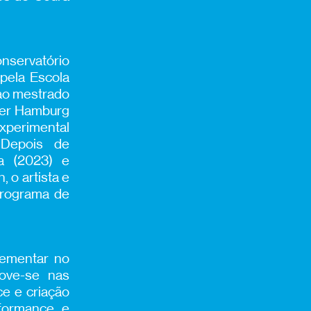
nservatório
pela Escola
 ao mestrado
ter Hamburg
xperimental
 Depois de
ia (2023) e
 o artista e
 programa de
ementar no
ove-se nas
ce e criação
rformance e