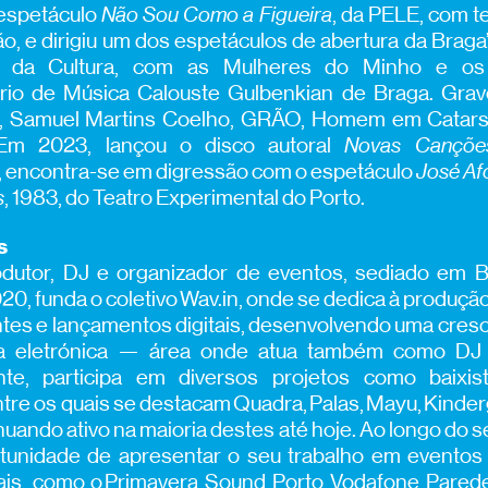
espetáculo
Não Sou Como a Figueira
, da PELE, com t
ão, e dirigiu um dos espetáculos de abertura da Braga’
a da Cultura, com as Mulheres do Minho e os
rio de Música Calouste Gulbenkian de Braga. Grav
, Samuel Martins Coelho, GRÃO, Homem em Catar
 Em 2023, lançou o disco autoral
Novas Cançõe
 encontra-se em digressão com o espetáculo
José Af
s
, 1983, do Teatro Experimental do Porto.
s
odutor, DJ e organizador de eventos, sediado em 
20, funda o coletivo Wav.in, onde se dedica à produçã
es e lançamentos digitais, desenvolvendo uma cres
a eletrónica — área onde atua também como DJ 
nte, participa em diversos projetos como baixi
ntre os quais se destacam Quadra, Palas, Mayu, Kinder
nuando ativo na maioria destes até hoje. Ao longo do 
rtunidade de apresentar o seu trabalho em eventos 
nais, como o Primavera Sound Porto, Vodafone Pared