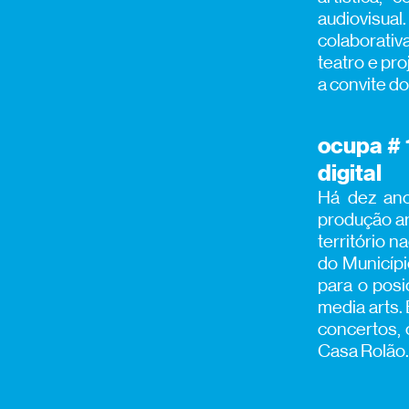
audiovisual
colaborati
teatro e pro
a convite d
ocupa # 
digital
Há dez ano
produção art
território 
do Município
para o pos
media arts.
concertos, 
Casa Rolão.