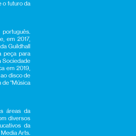
re
o futuro da
 português.
e, em 2017,
da Guildhall
a peça para
a Sociedade
ca em 2019,
 ao disco de
m de “Música
nas áreas da
com diversos
ucativos da
 Media Arts.