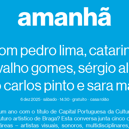
amanhã
om pedro lima, catari
valho gomes, sérgio al
 carlos pinto e sara m
6 dez 2025
sábado
14:30
gratuito
casa rolão
um ano com o título de
C
apital
P
ortuguesa da
C
ult
futuro
artístico de
Braga
?
Esta conversa
junta cinco
áreas – artistas visuais, sonoros, multidisciplinare