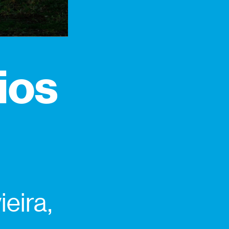
ios
eira,