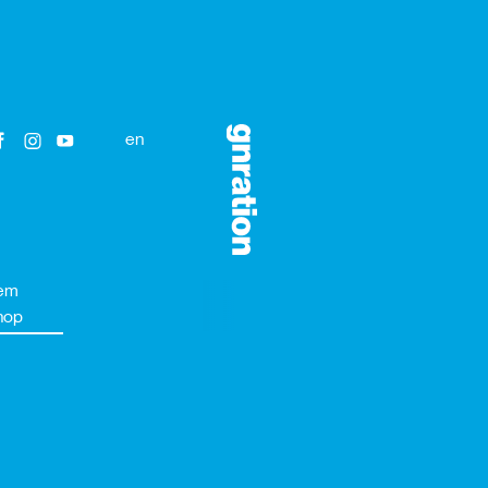
en
em
hop