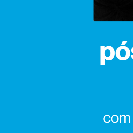
pó
com 