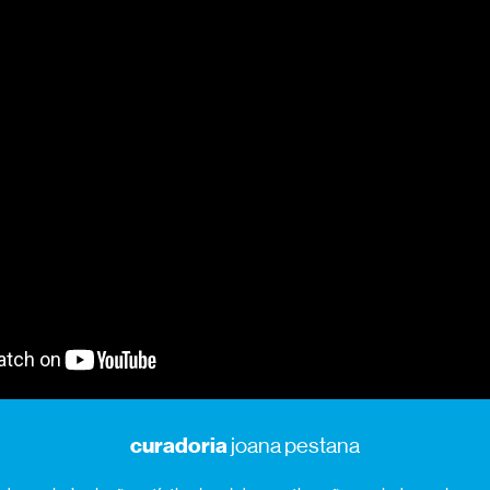
curadoria
joana pestana