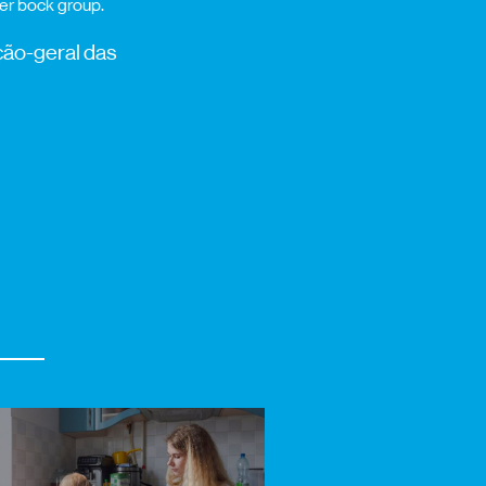
per bock group.
ção-geral das
.