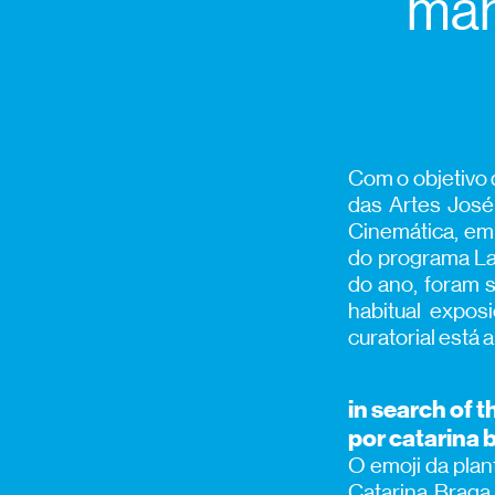
mar
Com o objetivo d
das Artes José
Cinemática, em
do programa Lab
do ano, foram s
habitual expo
curatorial está 
in search of 
por catarina 
O emoji da plan
Catarina Braga