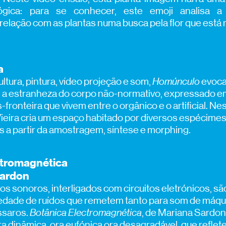
ógica: para se conhecer, este emoji analisa a
 relação com as plantas numa busca pela flor que está
a
tura, pintura, vídeo projeção e som,
Homúnculo
evoca
 a estranheza do corpo não-normativo, expressado e
fronteira que vivem entre o orgânico e o artificial. Ne
Vieira cria um espaço habitado por diversos espécimes
os a partir da amostragem, síntese e morphing.
ctromagnética
sardon
os sonoros, interligados com circuitos eletrónicos, sã
edade de ruídos que remetem tanto para som de máq
ássaros.
Botânica Electromagnética
, de Mariana Sardon
 dinâmica, ora eufónica ora desagradável, que reflet