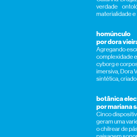
verdade ontol
materialidade e
homúnculo
por dora vieir
Agregando escul
complexidade e
cyborg e corpos-
imersiva, Dora 
sintética, criad
botânica ele
por mariana 
Cinco dispositiv
geram uma vari
o chilrear de p
paisagem sonora