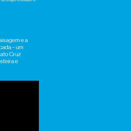
paisagem e a
rcada – um
nato Cruz
steira e