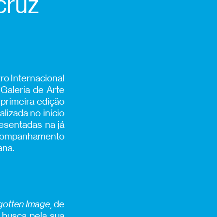
cruz
tro Internacional
Galeria de Arte
primeira edição
lizada no início
resentadas na já
acompanhamento
ana.
rgotten Image
, de
 busca pela sua