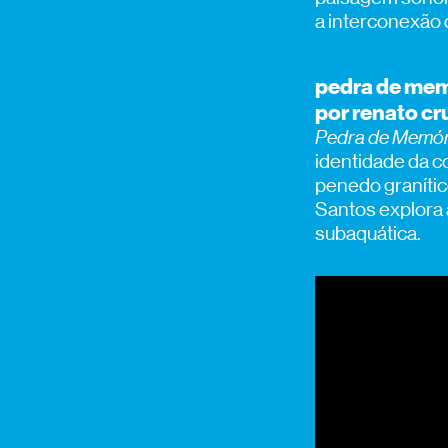
a interconexão 
pedra de mem
por renato cr
Pedra de Memór
identidade da c
penedo granític
Santos explora 
subaquática.