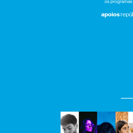
os programas d
apoios
repúb