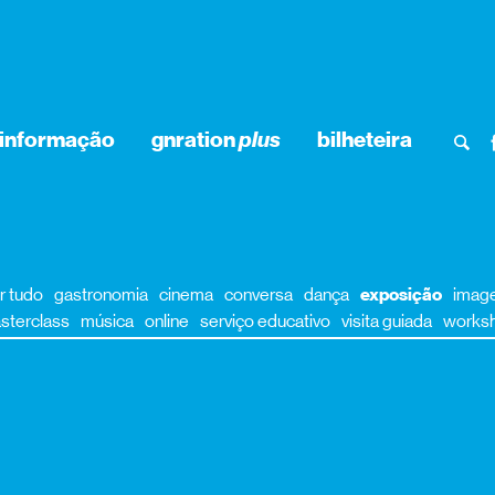
informação
gnration
plus
bilheteira
r tudo
gastronomia
cinema
conversa
dança
exposição
imag
sterclass
música
online
serviço educativo
visita guiada
works