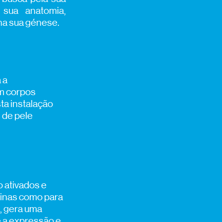
 sua anatomia,
 na sua génese.
 a
m corpos
sta instalação
 de pele
o ativados e
uinas como para
, gera uma
e a expressão e