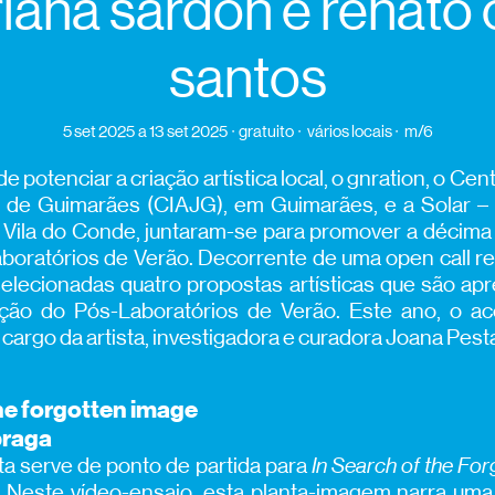
iana sardon e renato 
santos
5 set 2025
a 13 set 2025
gratuito
vários locais
m/6
e potenciar a criação artística local, o gnration, o Cen
 de Guimarães (CIAJG), em Guimarães, e a Solar – 
 Vila do Conde, juntaram-se para promover a décima 
oratórios de Verão. Decorrente de uma open call rea
elecionadas quatro propostas artísticas que são ap
sição do Pós-Laboratórios de Verão. Este ano, o 
a cargo da artista, investigadora e curadora Joana Pest
the forgotten image
braga
ta serve de ponto de partida para
In Search of the Fo
. Neste vídeo-ensaio, esta planta-imagem narra uma