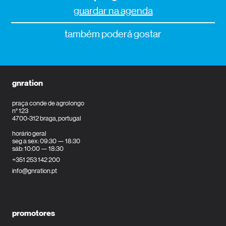
guardar na agenda
também poderá gostar
gnration
praça conde de agrolongo
n° 123
4700-312 braga, portugal
horário geral
seg a sex: 09:30 — 18:30
sáb: 10:00 — 18:30
+351 253 142 200
info@gnration.pt
promotores