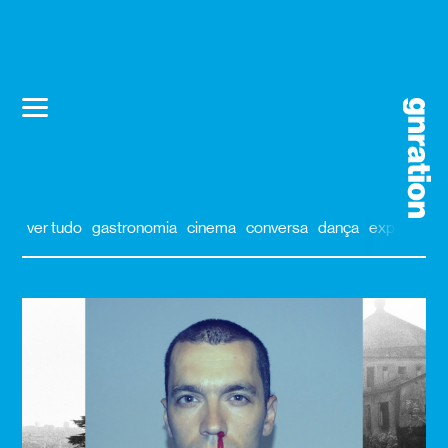
ver tudo
gastronomia
cinema
conversa
dança
exposição