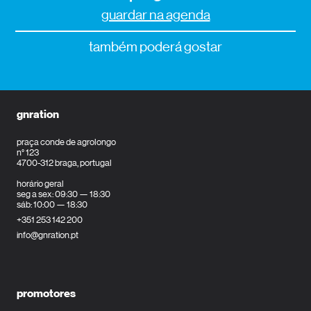
guardar na agenda
também poderá gostar
gnration
praça conde de agrolongo
n° 123
4700-312 braga, portugal
horário geral
seg a sex: 09:30 — 18:30
sáb: 10:00 — 18:30
+351 253 142 200
info@gnration.pt
promotores