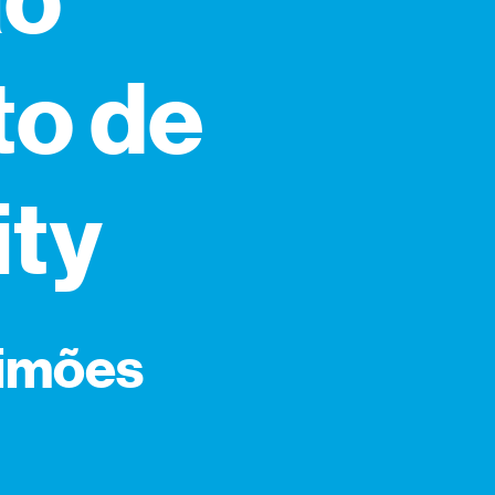
ao
to de
ity
simões