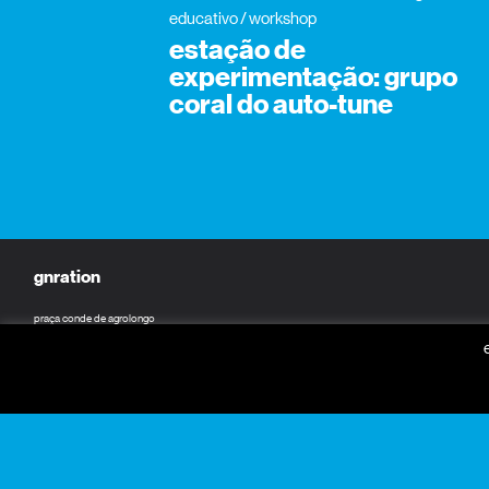
educativo / workshop
estação de
experimentação: grupo
coral do auto-tune
gnration
praça conde de agrolongo
n° 123
4700-312 braga, portugal
horário geral
seg a sex: 09:30 — 18:30
sáb: 10:00 — 18:30
+351 253 142 200
info@gnration.pt