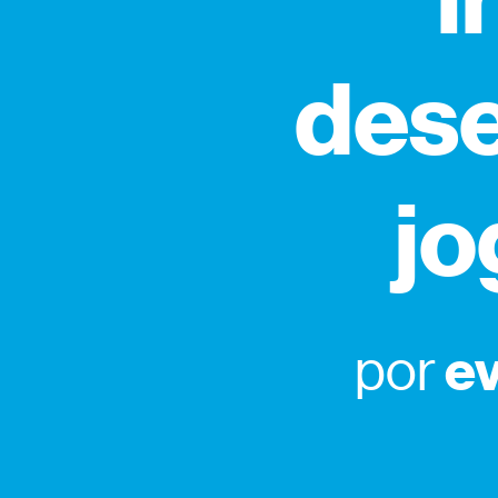
i
dese
jo
ev
por