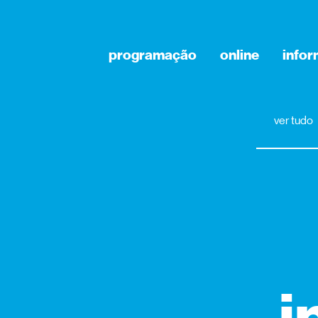
programação
online
info
ver tudo