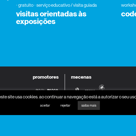
gratuito
serviço educativo / visita guiada
worksh
visitas orientadas às
cod
exposições
promotores
mecenas
este site usa cookies. ao continuar a navegação está a autorizar o seu uso
aceitar
rejeitar
saiba mais
parceiros programa
parceiros media