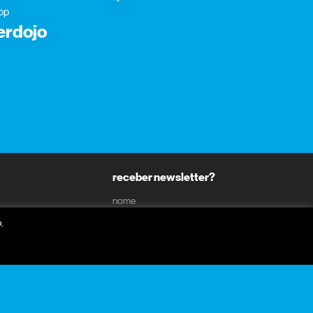
op
erdojo
receber newsletter?
nome
.
email
receber