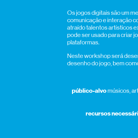
Os jogos digitais são um m
comunicação e interação co
atraído talentos artístico
pode ser usado para criar 
plataformas.
Neste workshop será desen
desenho do jogo, bem como
público-alvo
músicos, ar
r
ecursos necessári