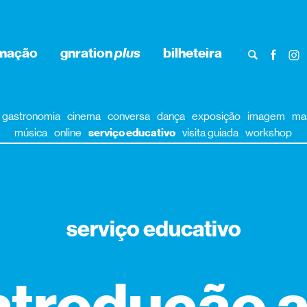
rmação
gnration
plus
bilheteira
gastronomia
cinema
conversa
dança
exposição
imagem
ma
música
online
serviço educativo
visita guiada
workshop
serviço educativo