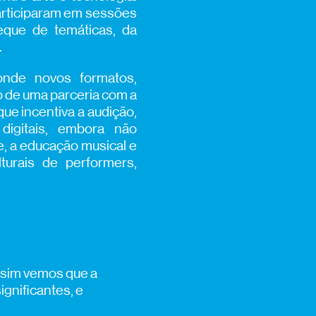
participaram em sessões
eque de temáticas, da
.
onde novos formatos,
to de uma parceria com a
que incentiva a audição,
digitais, embora não
e, a educação musical e
turais de performers,
ssim vemos que a
gnificantes, e