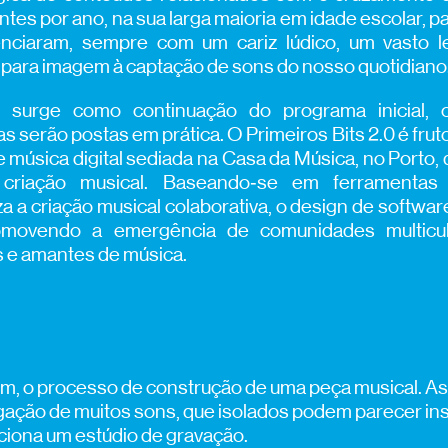
ntes por ano, na sua larga maioria em idade escolar, 
enciaram, sempre com um cariz lúdico, um vasto l
para imagem à captação de sons do nosso quotidiano
0 surge como continuação do programa inicial, 
s serão postas em prática. O Primeiros Bits 2.0 é fru
e música digital sediada na Casa da Música, no Porto, 
riação musical. Baseando‑se em ferramentas 
za a criação musical colaborativa, o design de softwar
romovendo a emergência de comunidades multicul
s e amantes de música.
om, o processo de construção de uma peça musical. A
ação de muitos sons, que isolados podem parecer insi
ciona um estúdio de gravação.