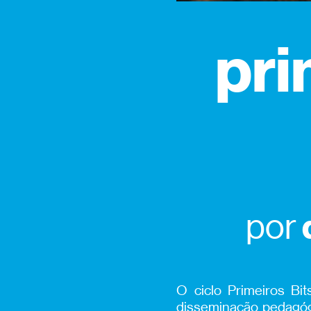
pri
por
O ciclo Primeiros Bi
disseminação pedagógi