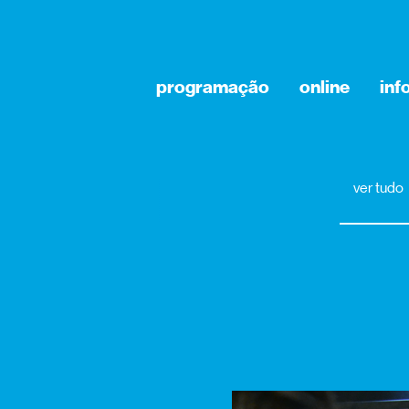
programação
online
inf
ver tudo