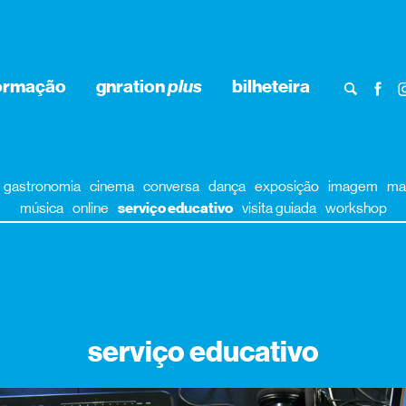
ormação
gnration
plus
bilheteira
gastronomia
cinema
conversa
dança
exposição
imagem
ma
música
online
serviço educativo
visita guiada
workshop
serviço educativo