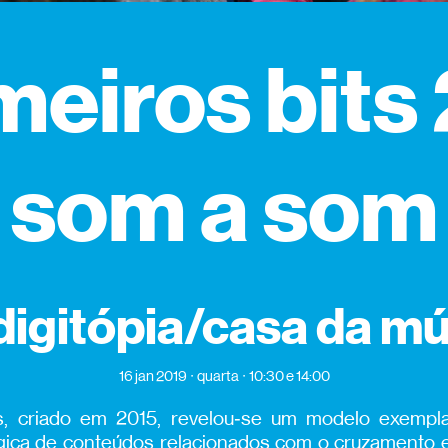
meiros bits 
som a som
digitópia/casa da m
16 jan 2019
quarta
10:30 e 14:00
ts, criado em 2015, revelou‑se um modelo exemp
ca de conteúdos relacionados com o cruzamento en