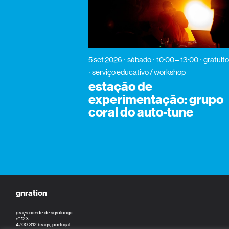
5 set 2026
sábado
10:00 – 13:00
gratuit
serviço educativo / workshop
estação de
experimentação: grupo
coral do auto-tune
gnration
praça conde de agrolongo
n° 123
4700-312 braga, portugal