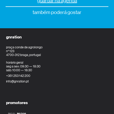
guardar na agenda
também poderá gostar
gnration
praça conde de agrolongo
n° 123
4700-312 braga, portugal
horário geral
seg a sex: 09:30 — 18:30
sáb: 10:00 — 18:30
+351 253 142 200
info@gnration.pt
promotores