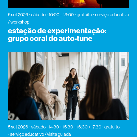
5 set 2026
sábado
10:00 – 13:00
gratuito
serviço educativo
/ workshop
estação de experimentação:
grupo coral do auto-tune
5 set 2026
sábado
14:30 + 15:30 + 16:30 + 17:30
gratuito
serviço educativo / visita guiada