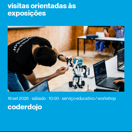
visitas orientadas às
exposições
19 set 2026
sábado
10:00
serviço educativo / workshop
coderdojo