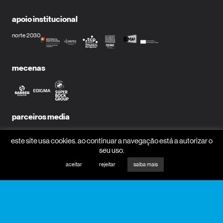
apoio institucional
norte 2030
mecenas
parceiros media
este site usa cookies. ao continuar a navegação está a autorizar o
seu uso.
aceitar
rejeitar
saiba mais
receber newsletter?
nome
email