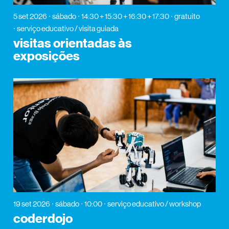
5 set 2026
sábado
14:30 + 15:30 + 16:30 + 17:30
gratuito
serviço educativo / visita guiada
visitas orientadas às
exposições
19 set 2026
sábado
10:00
serviço educativo / workshop
coderdojo