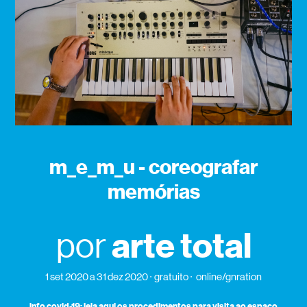
m_e_m_u - coreografar
memórias
arte total
por
1 set 2020
a 31 dez 2020
gratuito
online/gnration
info covid-19: leia aqui os procedimentos para visita ao espaço