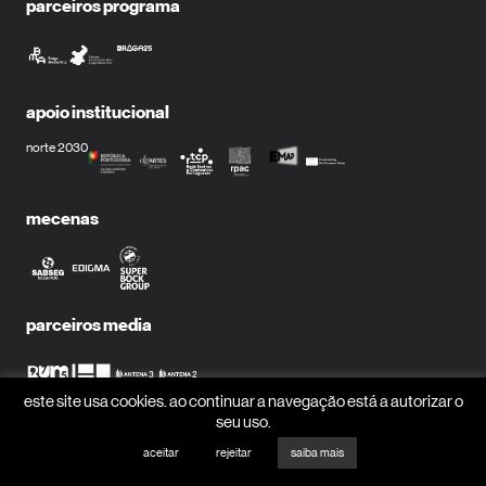
parceiros programa
apoio institucional
norte 2030
mecenas
parceiros media
este site usa cookies. ao continuar a navegação está a autorizar o
seu uso.
receber newsletter?
aceitar
rejeitar
saiba mais
nome