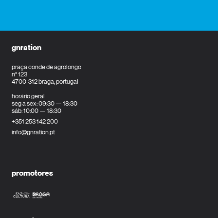
gnration
praça conde de agrolongo
n° 123
4700-312 braga, portugal
horário geral
seg a sex: 09:30 — 18:30
sáb: 10:00 — 18:30
+351 253 142 200
info@gnration.pt
promotores