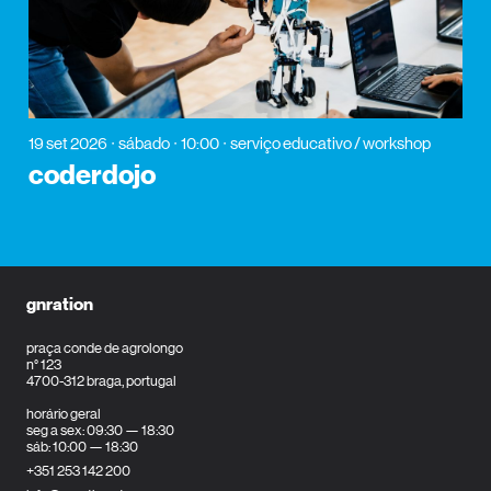
19 set 2026
sábado
10:00
serviço educativo / workshop
coderdojo
gnration
praça conde de agrolongo
n° 123
4700-312 braga, portugal
horário geral
seg a sex: 09:30 — 18:30
sáb: 10:00 — 18:30
+351 253 142 200