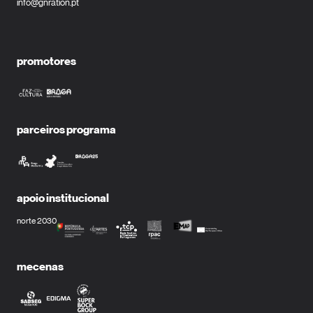
info@gnration.pt
promotores
parceiros programa
apoio institucional
norte 2030
mecenas