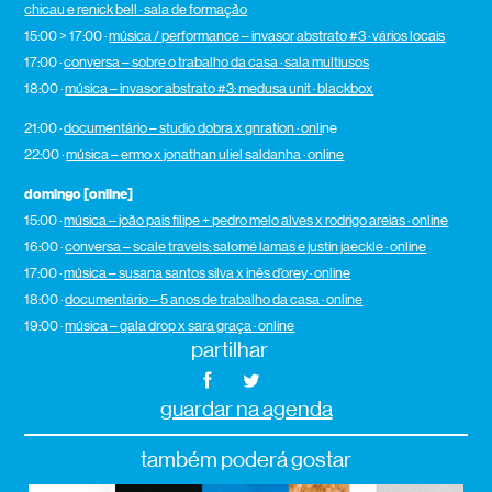
chicau e renick bell · sala de formação
15:00 > 17:00 ·
música / performance – invasor abstrato #3 · vários locais
17:00 ·
conversa – sobre o trabalho da casa · sala multiusos
18:00 ·
música – invasor abstrato #3: medusa unit · blackbox
21:00 ·
documentário – studio dobra x gnration · onli
ne
22:00 ·
música – ermo x jonathan uliel saldanha · online
domingo [online]
15:00 ·
música – joão pais filipe + pedro melo alves x rodrigo areias · online
16:00 ·
conversa – scale travels: salomé lamas e justin jaeckle · online
17:00 ·
música – susana santos silva x inês d’orey · online
18:00 ·
documentário – 5 anos de trabalho da casa · online
19:00 ·
música – gala drop x sara graça · online
partilhar
guardar na agenda
também poderá gostar