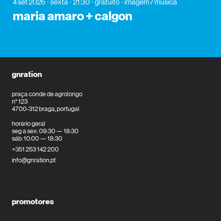
4 set 2026
sexta
21:30
gratuito
imagem / música
maria amaro + calgon
gnration
praça conde de agrolongo
n° 123
4700-312 braga, portugal
horário geral
seg a sex: 09:30 — 18:30
sáb: 10:00 — 18:30
+351 253 142 200
info@gnration.pt
promotores