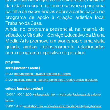
da cidade reúnem-se numa conversa para uma
partilha de experiências sobre a participação no
programa de apoio à criação artística local
Trabalho da Casa.
Ainda no programa presencial, na manhã de
sábado, o Circuito – Serviço Educativo da Braga
Media Arts promove um workshop e uma visita
guiada, ambas intrinsecamente relacionadas
com o programa expositivo do gnration.
programa
sexta [gnration e online]
21:00 ·
documentário – invasor abstrato #3 · online
21:00 ·
música / cinema – surdina, por tó trips e rodrigo areias · blackbox
sábado [gnration e online]
10:00 / 11:00 / 12:00 ·
visita guiada · link — visita orientada: gaia, de salomé
lamas
10:00 / 14:00 ·
workshop · link — fora da caixa: the stage is (a)live, de joana