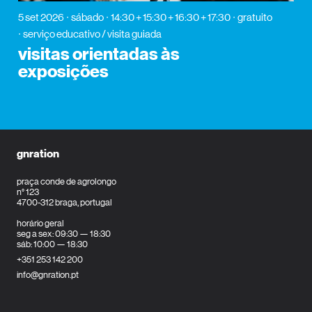
5 set 2026
sábado
14:30 + 15:30 + 16:30 + 17:30
gratuito
serviço educativo / visita guiada
visitas orientadas às
exposições
gnration
praça conde de agrolongo
n° 123
4700-312 braga, portugal
horário geral
seg a sex: 09:30 — 18:30
sáb: 10:00 — 18:30
+351 253 142 200
info@gnration.pt