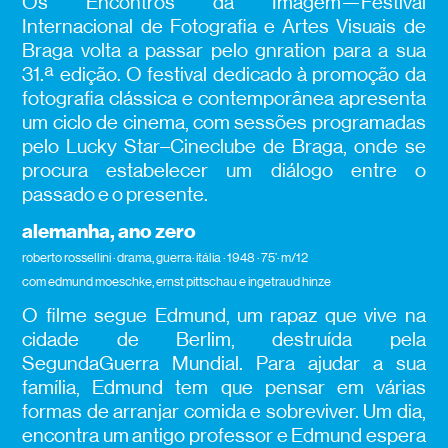
Os Encontros da Imagem—Festival
Internacional de Fotografia e Artes Visuais de
Braga volta a passar pelo gnration para a sua
31.ª edição. O festival dedicado à promoção da
fotografia clássica e contemporânea apresenta
um ciclo de cinema, com sessões programadas
pelo Lucky Star–Cineclube de Braga, onde se
procura estabelecer um diálogo entre o
passado e o presente.
alemanha, ano zero
roberto rossellini · drama, guerra· itália · 1948 · 75’· m/12
com edmund moeschke, ernst pittschau e ingetraud hinze
O filme segue Edmund, um rapaz que vive na
cidade de Berlim, destruída pela
SegundaGuerra Mundial. Para ajudar a sua
família, Edmund tem que pensar em várias
formas de arranjar comida e sobreviver. Um dia,
encontra um antigo professor e Edmund espera