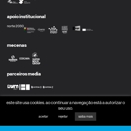
apoio institucional
norte 2030
mecenas
parceiros media
este site usa cookies. ao continuar a navegação está a autorizar o
receber newsletter?
seu uso.
nome
aceitar
rejeitar
saiba mais