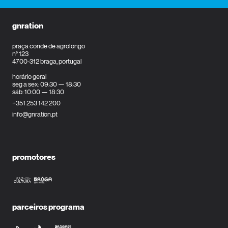
gnration
praça conde de agrolongo
n° 123
4700-312 braga, portugal
horário geral
seg a sex: 09:30 — 18:30
sáb: 10:00 — 18:30
+351 253 142 200
info@gnration.pt
promotores
parceiros programa