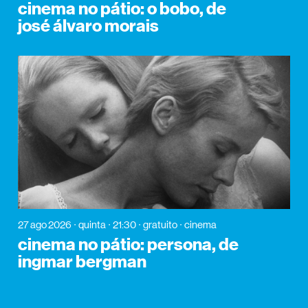
cinema no pátio: o bobo, de
josé álvaro morais
27 ago 2026
quinta
21:30
gratuito
cinema
cinema no pátio: persona, de
ingmar bergman