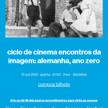
ciclo de cinema encontros da
imagem: alemanha, ano zero
13 out 2021
quarta
21:30
3 eur
blackbox
comprar bilhete
info covid-19: leia aqui os procedimentos para visita ao espaço