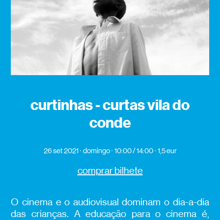
curtinhas - curtas vila do
conde
26 set 2021
domingo
10:00 / 14:00
1,5 eur
comprar bilhete
O cinema e o audiovisual dominam o dia-a-dia
das crianças. A educação para o cinema é,