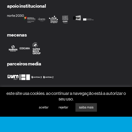
apoio institucional
norte 2030
mecenas
parceiros media
este site usa cookies. ao continuar a navegação está a autorizar o
receber newsletter?
seu uso.
nome
aceitar
rejeitar
saiba mais
email