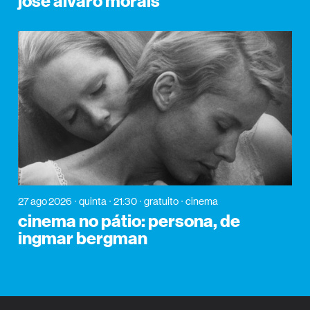
josé álvaro morais
27 ago 2026
quinta
21:30
gratuito
cinema
cinema no pátio: persona, de
ingmar bergman