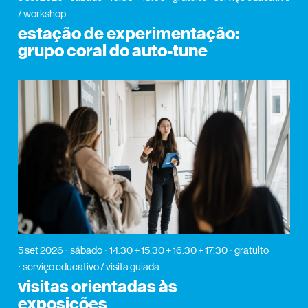
/ workshop
estação de experimentação:
grupo coral do auto-tune
5 set 2026
sábado
14:30 + 15:30 + 16:30 + 17:30
gratuito
serviço educativo / visita guiada
visitas orientadas às
exposições