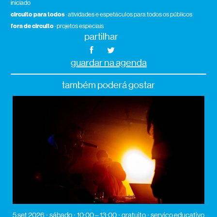
iniciado
circuito para todos
· atividades e espetáculos para todos os públicos
fora de circuito
· projetos especiais
partilhar
guardar na agenda
também poderá gostar
5 set 2026
sábado
10:00 – 13:00
gratuito
serviço educativo