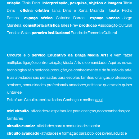
criação
Tânia Dinis
interpretação, pesquisa, objetos e imagem
Tânia
Dinis
oficina criativa
Tânia Dinis e Xana Miranda
texto
Pedro
Bastos
espaço cénico
Catarina Barros
espaço sonoro
Jorge
Quintela
consultoria artística
Tales Frey
produção
Associação Cultural
Tenda e Saias
parceiro institucional
Fundo de Fomento Cultural
Circuito
é o
Serviço Educativo da Braga Media Art
s e vem fazer
múltiplas ligações entre criação,
Media Arts
e comunidade. Aqui as novas
tecnologias são motor de produção, de conhecimento e de fruição da arte.
E as atividades são pensadas para escolas, famílias, crianças, professores,
seniores, comunidades, profissionais, amadores, artistas e quem mais quiser
juntar-se.
Este é um Circuito aberto a todos. Conheça-o melhor
aqui
.
mini circuito
· atividades e espetáculos para crianças, acompanhadas por
familiares
circuito escolar
· atividades para a comunidade escolar
circuito avançado
· atividades e formação para públicos jovem, adulto e