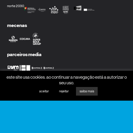
norte 2030
mecenas
parceiros media
este site usa cookies. ao continuar a navegação está a autorizar o
seu uso.
receber newsletter?
aceitar
rejeitar
saiba mais
nome
email