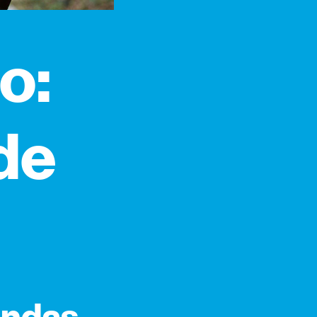
o:
de