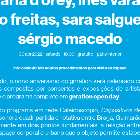
aria d'orey, inês var
o freitas, sara salgue
sérgio macedo
30 abr 2022
sábado
10:00
gratuito
pátio interior
info covid-19: leia aqui os procedimentos para visita ao espaço
bado, o nono aniversário do gnration será celebrado
as compostas por concertos e exposições de artist
gnration open day
te o programa completo em
.
 do programa em rede Caleidoscópio,
Dispositivos d
 sonora quadripartida e rotativa entre Braga, Guimarã
mente em dois pontos fundamentais: a relação entre
spaço corporal e urbano que o objeto permite esta