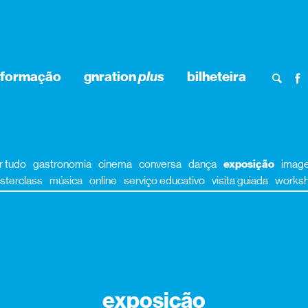
nformação
gnration
plus
bilheteira
r tudo
gastronomia
cinema
conversa
dança
exposição
imag
sterclass
música
online
serviço educativo
visita guiada
works
exposição