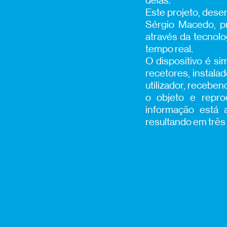
delas.
Este projeto, desen
Sérgio Macedo, pr
através da tecnolo
tempo real.
O dispositivo é s
recetores, instal
utilizador, recebe
o objeto e repro
informação está a
resultando em três