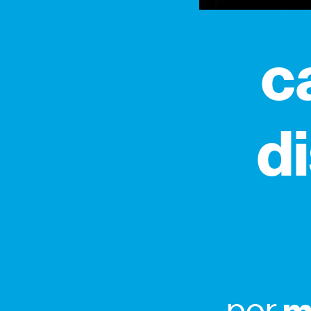
c
d
por