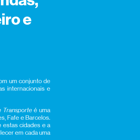
andas,
iro e
 com um conjunto de
as internacionais e
e Transporte
é uma
es, Fafe e Barcelos.
 estas cidades e a
belecer em cada uma