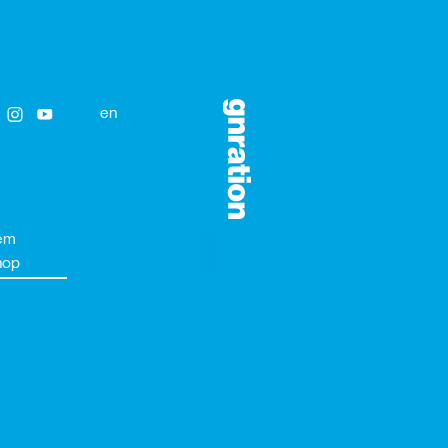
en
em
hop