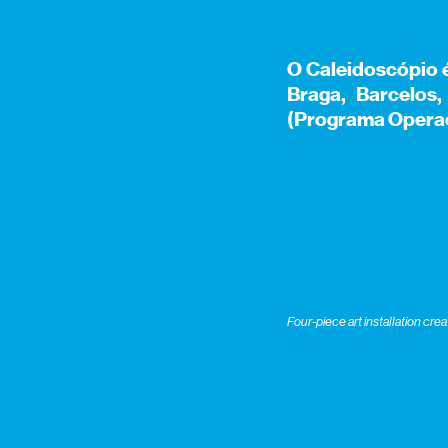
O Caleidoscópio 
Braga, Barcelos
(Programa Operac
Four-piece art installation cr