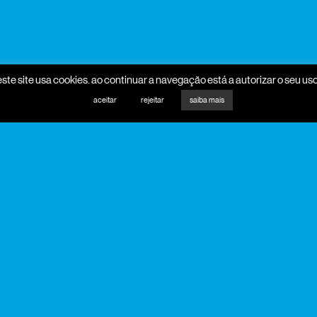
este site usa cookies. ao continuar a navegação está a autorizar o seu uso
aceitar
rejeitar
saiba mais
promotores
mecenas
parceiros programa
parceiros media
apoio institucional