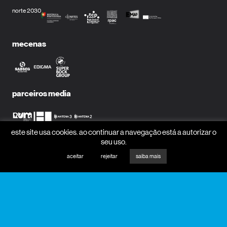
norte 2030
mecenas
parceiros media
este site usa cookies. ao continuar a navegação está a autorizar o
seu uso.
receber newsletter?
aceitar
rejeitar
saiba mais
nome
email