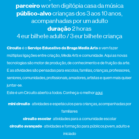
parceiro
worten digitópia casa da música
público-alvo
crianças dos 3 aos 10 anos,
acompanhadas por um adulto
duração
2 horas
4 eur bilhete adulto / 3 eur bilhete criança
Circuito
é o
Serviço Educativo da Braga Media Art
s
e vem fazer
múltiplas ligações entre criação,
Media Arts
e comunidade. Aqui as novas
tecnologias são motor de produção, de conhecimento e de fruição da arte.
E as atividades são pensadas para escolas, famílias, crianças, professores,
seniores, comunidades, profissionais, amadores, artistas e quem mais quiser
juntar-se.
Este é um Circuito aberto a todos. Conheça-o melhor
aqui
.
mini circuito
· atividades e espetáculos para crianças, acompanhadas por
familiares
circuito escolar
· atividades para a comunidade escolar
circuito avançado
· atividades e formação para públicos jovem, adulto e
iniciado